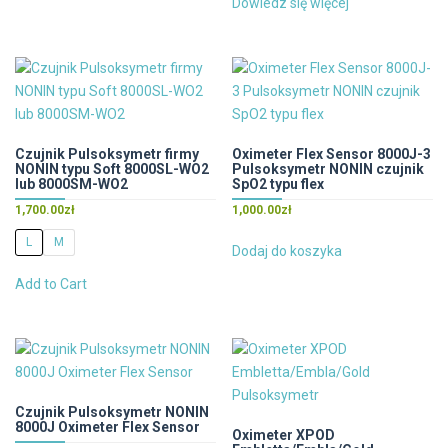
Dowiedz się więcej
wiele
wariantów.
Opcje
można
wybrać
na
stronie
Czujnik Pulsoksymetr firmy
Oximeter Flex Sensor 8000J-3
NONIN typu Soft 8000SL-WO2
Pulsoksymetr NONIN czujnik
produktu
lub 8000SM-WO2
SpO2 typu flex
1,700.00
zł
1,000.00
zł
L
M
Dodaj do koszyka
Ten
Add to Cart
produkt
ma
wiele
wariantów.
Opcje
można
Czujnik Pulsoksymetr NONIN
8000J Oximeter Flex Sensor
wybrać
Oximeter XPOD