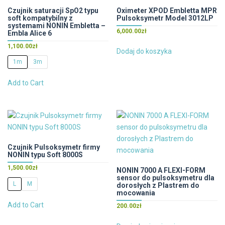
Czujnik saturacji SpO2 typu
Oximeter XPOD Embletta MPR
soft kompatybilny z
Pulsoksymetr Model 3012LP
systemami NONIN Embletta –
6,000.00
zł
Embla Alice 6
1,100.00
zł
Dodaj do koszyka
1m
3m
Ten
Add to Cart
produkt
ma
wiele
wariantów.
Opcje
można
Czujnik Pulsoksymetr firmy
NONIN typu Soft 8000S
wybrać
na
1,500.00
zł
NONIN 7000 A FLEXI-FORM
sensor do pulsoksymetru dla
stronie
L
M
dorosłych z Plastrem do
produktu
mocowania
Ten
Add to Cart
200.00
zł
produkt
ma