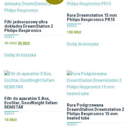
wariantów.
Opcje
można
Rura Dreamstation 15 mm
Philips Respironics PR15
wybrać
Filtr jednorazowy ultra
dokładny DreamStation 2
na
Philips Respironics
Oceniono
130.00
zł
stronie
5.00
na 5
produktu
Oceniono
Pierwotna
Aktualna
35.00
zł
30.00
zł
Dodaj do koszyka
5.00
cena
cena
na 5
wynosiła:
wynosi:
Dodaj do koszyka
35.00zł.
30.00zł.
Filtr do aparatów S.Box,
EcoStar, GoodKnight Sefam
Rura Podgrzewana
REMSTAR
DreamStation Dreamstation 2
Philips Respironics 15 mm
heated tube
Oceniono
10.00
zł
4.00
na 5