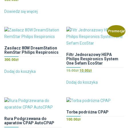
5.00
na 5
Dowiedz się więcej
Promocja!
Zasilacz 80W DreamStation
RemStar Philips Respironics
Filtr Jednorazowy HEPA
Philips Respironics System
300.00
zł
One Sefam EcoStar
Pierwotna
Aktualna
15.00
zł
10.00
zł
Dodaj do koszyka
cena
cena
wynosiła:
wynosi:
Dodaj do koszyka
15.00zł.
10.00zł.
Torba podróżna CPAP
Rura Podgrzewana do
100.00
zł
aparatów CPAP AutoCPAP