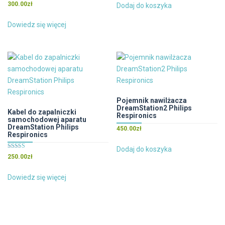
300.00
zł
Dodaj do koszyka
Dowiedz się więcej
Pojemnik nawilżacza
DreamStation2 Philips
Kabel do zapalniczki
Respironics
samochodowej aparatu
DreamStation Philips
450.00
zł
Respironics
Dodaj do koszyka
Oceniono
250.00
zł
5.00
na 5
Dowiedz się więcej