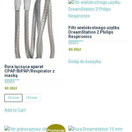
wariantów.
Opcje
można
wybrać
Filtr wielokrotnego użytku
DreamStation 2 Philips
na
Respironics
stronie
produktu
Oceniono
40.00
zł
4.50
na 5
Dodaj do koszyka
Rura łącząca aparat
CPAP/BiPAP/Respirator z
maską
Oceniono
90.00
zł
5.00
na 5
15 mm
19 mm
Ten
Add to Cart
produkt
ma
wiele
Promocja!