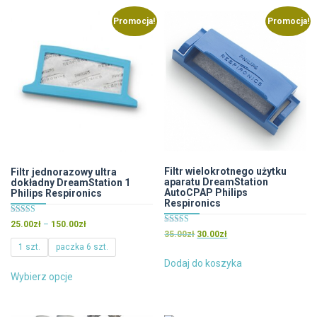
Promocja!
Promocja!
Filtr wielokrotnego użytku
Filtr jednorazowy ultra
aparatu DreamStation
dokładny DreamStation 1
AutoCPAP Philips
Philips Respironics
Respironics
Oceniono
Zakres
25.00
zł
–
150.00
zł
4.83
Oceniono
Pierwotna
Aktualna
35.00
zł
30.00
zł
cen:
na 5
4.50
1 szt.
paczka 6 szt.
cena
cena
na 5
od
wynosiła:
wynosi:
Dodaj do koszyka
Ten
25.00zł
35.00zł.
30.00zł.
Wybierz opcje
do
produkt
150.00zł
ma
wiele