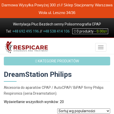
Darmowa Wysyłka Powyżej 300 zł // Sklep Stacjonarny Warszawa
Wola ul. Leszno 34/36
Wentylacja Płuc Bezdech senny Polisomnografia CPAP
Tel:
Koncentrator tlenu Wysokoprzepływowa terapia tlenem
+48 692 495 196
//
+48 538 414 106
0
produkty -
0.00
zł
Sklep / Produkty
CPAP akcesoria
DreamStation Philips
TOGGLE
KATEGORIE PRODUKTÓW
DreamStation Philips
Akcesoria do aparatów CPAP / AutoCPAP/ BiPAP firmy Philips
Respironics (seria Dreamstation).
Posortowane
Wyświetlanie wszystkich wyników: 20
według
popularności