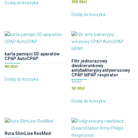
Oceniono
350.00
zł
Dodaj do koszyka
5.00
na 5
Dodaj do koszyka
karta pamięci SD aparatów
CPAP AutoCPAP
Filtr jednorazowy
dwukierunkowy
80.00
zł
antybakteryjny antywirusowy
CPAP bIPAP respirator
Dodaj do koszyka
Oceniono
50.00
zł
4.00
na 5
Dodaj do koszyka
Rura SlimLine ResMed