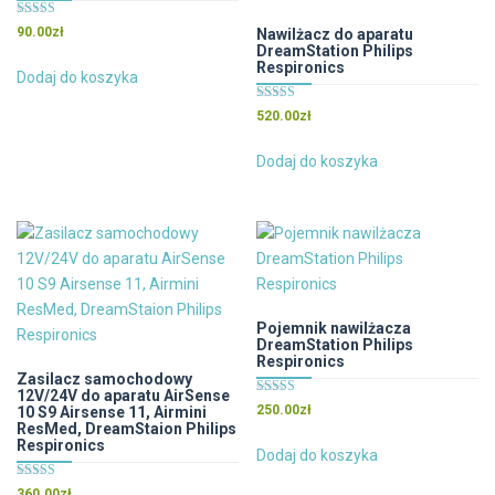
Oceniono
90.00
zł
Nawilżacz do aparatu
5.00
DreamStation Philips
na 5
Respironics
Dodaj do koszyka
Oceniono
520.00
zł
4.67
na 5
Dodaj do koszyka
Pojemnik nawilżacza
DreamStation Philips
Respironics
Zasilacz samochodowy
12V/24V do aparatu AirSense
Oceniono
250.00
zł
10 S9 Airsense 11, Airmini
4.00
ResMed, DreamStaion Philips
na 5
Respironics
Dodaj do koszyka
Oceniono
360.00
zł