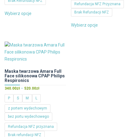
Brak Refundacji NFZ
100.00zł
380.00zł
Refundacja NFZ Przyznana
do
Ten
Brak Refundacji NFZ
Wybierz opcje
280.00zł
produkt
Ten
ma
Wybierz opcje
produkt
wiele
ma
wariantów.
wiele
Opcje
wariantów.
można
Opcje
wybrać
można
na
wybrać
Maska twarzowa Amara Full
stronie
Face silikonowa CPAP Philips
na
produktu
Respironics
stronie
Zakres
340.00
zł
–
520.00
zł
produktu
cen:
P
S
M
L
od
340.00zł
z portem wydechowym
do
bez portu wydechowego
520.00zł
Refundacja NFZ przyznana
Brak refundacji NFZ