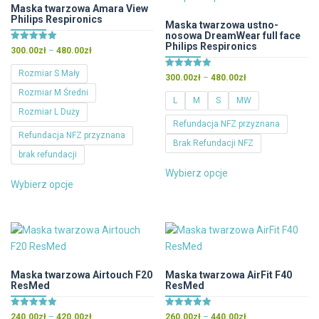
na
można
Maska twarzowa Amara View
stronie
Philips Respironics
wybrać
Maska twarzowa ustno-
produktu
nosowa DreamWear full face
na
Philips Respironics
Oceniono
Zakres
300.00
zł
–
480.00
zł
stronie
5.00
cen:
na 5
produktu
Rozmiar S Mały
Oceniono
Zakres
300.00
zł
–
480.00
zł
od
5.00
cen:
Rozmiar M Średni
300.00zł
na 5
L
M
S
MW
od
do
Rozmiar L Duży
300.00zł
480.00zł
Refundacja NFZ przyznana
do
Refundacja NFZ przyznana
Brak Refundacji NFZ
480.00zł
brak refundacji
Ten
Wybierz opcje
Ten
produkt
Wybierz opcje
produkt
ma
ma
wiele
wiele
wariantów.
wariantów.
Opcje
Opcje
można
można
Maska twarzowa Airtouch F20
Maska twarzowa AirFit F40
wybrać
ResMed
ResMed
wybrać
na
na
stronie
Oceniono
Oceniono
Zakres
Zakres
240.00
zł
–
420.00
zł
260.00
zł
–
440.00
zł