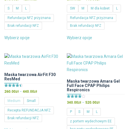
stronie
5.00
5.00
produktu
cen:
cen:
na 5
na 5
produktu
S
M
L
SW
M
M dla kobiet
L
od
od
240.00zł
260.00zł
Refundacja NFZ przyznana
Refundacja NFZ przyznana
do
do
Brak refundacji NFZ
Brak refundacji NFZ
420.00zł
440.00zł
Ten
Ten
Wybierz opcje
Wybierz opcje
produkt
produkt
ma
ma
wiele
wiele
wariantów.
wariantów.
Opcje
Opcje
można
można
Maska twarzowa AirFit F30
ResMed
wybrać
wybrać
Maska twarzowa Amara Gel
Full Face CPAP Philips
na
na
Respironics
Oceniono
Zakres
260.00
zł
–
440.00
zł
stronie
stronie
4.50
cen:
na 5
produktu
produktu
Medium
Small
Oceniono
Zakres
340.00
zł
–
520.00
zł
od
4.00
cen:
260.00zł
na 5
Recepta REFUNDACJA NFZ
P
S
M
L
od
do
Brak refundacji NFZ
340.00zł
440.00zł
z portem wydechowym EE
do
Ten