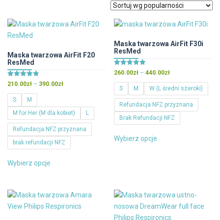
popularności
Maska twarzowa AirFit F30i
ResMed
Maska twarzowa AirFit F20
ResMed
Oceniono
Zakres
260.00
zł
–
440.00
zł
5.00
cen:
Oceniono
na 5
Zakres
210.00
zł
–
390.00
zł
S
M
W (L średni szeroki)
4.90
od
cen:
na 5
S
M
260.00zł
od
Refundacja NFZ przyznana
do
M for Her (M dla kobiet)
L
210.00zł
Brak Refundacji NFZ
440.00zł
do
Refundacja NFZ przyznana
Ten
390.00zł
Wybierz opcje
produkt
brak refundacji NFZ
ma
Ten
Wybierz opcje
wiele
produkt
wariantów.
ma
Opcje
wiele
można
wariantów.
wybrać
Opcje