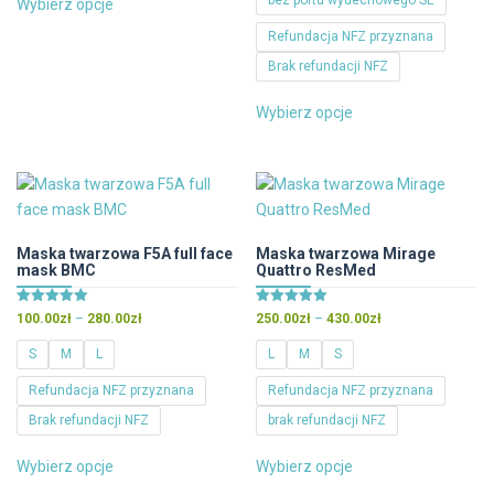
bez portu wydechowego SE
Wybierz opcje
520.00zł
produkt
Refundacja NFZ przyznana
ma
wiele
Brak refundacji NFZ
wariantów.
Ten
Wybierz opcje
Opcje
produkt
można
ma
wybrać
wiele
na
wariantów.
stronie
Opcje
produktu
można
Maska twarzowa F5A full face
Maska twarzowa Mirage
mask BMC
Quattro ResMed
wybrać
na
Oceniono
Oceniono
Zakres
Zakres
100.00
zł
–
280.00
zł
250.00
zł
–
430.00
zł
stronie
5.00
5.00
cen:
cen:
na 5
na 5
produktu
S
M
L
L
M
S
od
od
100.00zł
250.00zł
Refundacja NFZ przyznana
Refundacja NFZ przyznana
do
do
Brak refundacji NFZ
brak refundacji NFZ
280.00zł
430.00zł
Ten
Ten
Wybierz opcje
Wybierz opcje
produkt
produkt