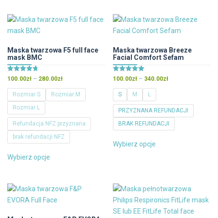
ma
ma
wiele
wiele
wariantów.
wariantów.
Opcje
Opcje
można
można
Maska twarzowa F5 full face
Maska twarzowa Breeze
mask BMC
Facial Comfort Sefam
wybrać
wybrać
na
na
Oceniono
Oceniono
Zakres
Zakres
100.00
zł
–
280.00
zł
100.00
zł
–
340.00
zł
stronie
stronie
4.67
5.00
cen:
cen:
na 5
na 5
produktu
produktu
Rozmiar S
Rozmiar M
S
M
L
od
od
Rozmiar L
100.00zł
100.00zł
PRZYZNANA REFUNDACJI
do
do
Refundacja NFZ przyznana
BRAK REFUNDACJI
280.00zł
340.00zł
Ten
brak refundacji NFZ
Wybierz opcje
produkt
Ten
Wybierz opcje
ma
produkt
wiele
ma
wariantów.
wiele
Opcje
wariantów.
można
Opcje
wybrać
można