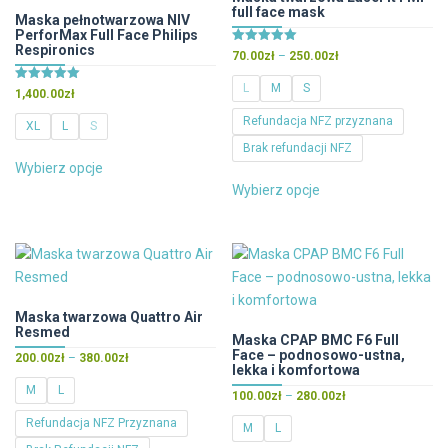
full face mask
wybrać
Maska pełnotwarzowa NIV
PerforMax Full Face Philips
na
Respironics
Oceniono
Zakres
70.00
zł
–
250.00
zł
stronie
5.00
cen:
na 5
produktu
L
M
S
Oceniono
1,400.00
zł
od
5.00
70.00zł
na 5
Refundacja NFZ przyznana
XL
L
S
do
Brak refundacji NFZ
Ten
250.00zł
Wybierz opcje
Ten
produkt
Wybierz opcje
produkt
ma
ma
wiele
wiele
wariantów.
wariantów.
Opcje
Opcje
można
można
wybrać
Maska twarzowa Quattro Air
Resmed
wybrać
na
Maska CPAP BMC F6 Full
Face – podnosowo-ustna,
Zakres
na
200.00
zł
–
380.00
zł
stronie
lekka i komfortowa
cen:
stronie
produktu
M
L
Zakres
100.00
zł
–
280.00
zł
od
produktu
cen:
200.00zł
Refundacja NFZ Przyznana
M
L
od
do