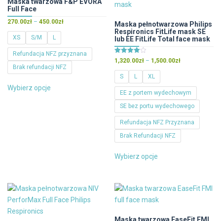
Maska twarzowa F&P EVORA
na
Full Face
wybrać
stronie
Zakres
na
270.00
zł
–
450.00
zł
Maska pełnotwarzowa Philips
produktu
cen:
Respironics FitLife mask SE
stronie
XS
S/M
L
lub EE FitLife Total face mask
od
produktu
270.00zł
Refundacja NFZ przyznana
Oceniono
Zakres
1,320.00
zł
–
1,500.00
zł
do
4.00
Brak refundacji NFZ
cen:
450.00zł
na 5
S
L
XL
od
Ten
Wybierz opcje
1,320.00zł
produkt
EE z portem wydechowym
do
ma
SE bez portu wydechowego
1,500.00zł
wiele
Refundacja NFZ Przyznana
wariantów.
Brak Refundacji NFZ
Opcje
można
Ten
Wybierz opcje
wybrać
produkt
na
ma
stronie
wiele
produktu
wariantów.
Opcje
można
Maska twarzowa EaseFit FMI