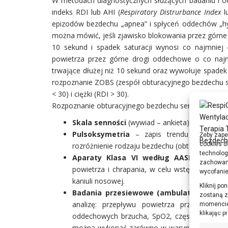
W metodach diagnostycznych służących badaniu i o
indeks RDI lub AHI (
Respiratory Distrurbance Index
l
epizodów bezdechu „apnea” i spłyceń oddechów „hy
można mówić, jeśli zjawisko blokowania przez górne
10 sekund i spadek saturacji wynosi co najmniej 
powietrza przez górne drogi oddechowe o co naj
trwające dłużej niż 10 sekund oraz wywołuje spadek 
rozpoznanie ZOBS (zespół obturacyjnego bezdechu sen
< 30) i ciężki (RDI > 30).
Rozpoznanie obturacyjnego bezdechu sennego opiera
Skala senności
(wywiad – ankieta) – pozwala 
Pulsoksymetria
– zapis trendu saturacji
Żeby zape
cookies d
rozróżnienie rodzaju bezdechu (obturacyjnego 
technolog
Aparaty Klasa VI według AASM Emble
zachowanie
powietrza i chrapania, w celu wstępnej diagn
wycofanie
kaniuli nosowej.
Kliknij p
Badania przesiewowe (ambulatoryjne) ap
zostaną z
analizę: przepływu powietrza przez nos, 
momencie,
klikając 
oddechowych brzucha, SpO2, częstotliwości p
można wykonać zarówno w warunkach klinicz