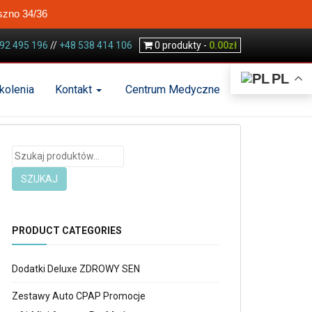
szno 34/36
92 495 196
//
+48 538 414 106
0
produkty -
0.00
zł
PL
kolenia
Kontakt
Centrum Medyczne
Szukaj:
SZUKAJ
PRODUCT CATEGORIES
Dodatki Deluxe ZDROWY SEN
Zestawy Auto CPAP Promocje