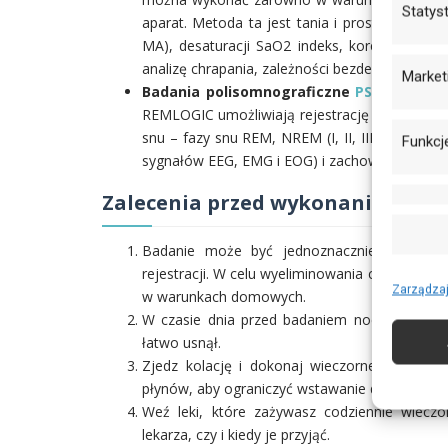
Statys
aparat. Metoda ta jest tania i prosta. Np.
apa
MA), desaturacji SaO2 indeks, korelacji inde
analizę chrapania, zależności bezdechu od pozyc
Market
Badania polisomnograficzne
PSG
(klasy I
REMLOGIC umożliwiają rejestrację danych fizj
snu – fazy snu REM, NREM (I, II, III, IV fazy 
Funkcj
sygnałów EEG, EMG i EOG) i zachowanie się odd
Zalecenia przed wykonaniem bad
Badanie może być jednoznacznie zinterpret
rejestracji. W celu wyeliminowania czynników w
Zarządzaj
w warunkach domowych.
W czasie dnia przed badaniem nocnym unikaj
łatwo usnął.
Zjedz kolację i dokonaj wieczornej toalety 
płynów, aby ograniczyć wstawanie do łazienki 
Weź leki, które zażywasz codziennie wieczor
lekarza, czy i kiedy je przyjąć.