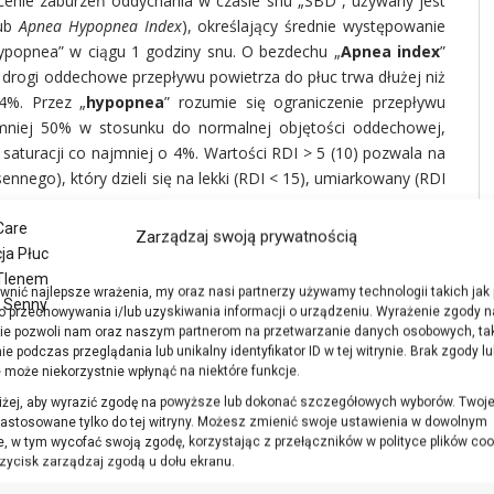
cenie zaburzeń oddychania w czasie snu „SBD”, używany jest
ub
Apnea Hypopnea Index
), określający średnie występowanie
popnea” w ciągu 1 godziny snu. O bezdechu „
Apnea index
”
 drogi oddechowe przepływu powietrza do płuc trwa dłużej niż
4%. Przez „
hypopnea
” rozumie się ograniczenie przepływu
mniej 50% w stosunku do normalnej objętości oddechowej,
saturacji co najmniej o 4%. Wartości RDI > 5 (10) pozwala na
nego), który dzieli się na lekki (RDI < 15), umiarkowany (RDI
 się na:
Zarządzaj swoją prywatnością
na zakwalifikowanie pacjentów do grupy ryzyka.
 podczas snu. Metoda mało obiektywna, nie pozwala na
wnić najlepsze wrażenia, my oraz nasi partnerzy używamy technologii takich jak p
o przechowywania i/lub uzyskiwania informacji o urządzeniu. Wyrażenie zgody n
lub centralnego).
ie pozwoli nam oraz naszym partnerom na przetwarzanie danych osobowych, tak
tta MPR
– aparat jednokanałowy do rejestracji przepływu
 podczas przeglądania lub unikalny identyfikator ID w tej witrynie. Brak zgody lub
ostyki zaburzeń oddychania w czasie snu, przy wykorzystaniu
 może niekorzystnie wpłynąć na niektóre funkcje.
oniżej, aby wyrazić zgodę na powyższe lub dokonać szczegółowych wyborów. Twoj
araty klasy III według AASM
– umożliwiające rejestrację i
astosowane tylko do tej witryny. Możesz zmienić swoje ustawienia w dowolnym
chrapania, ruchów oddechowych klatki piersiowej, ruchów
 w tym wycofać swoją zgodę, korzystając z przełączników w polityce plików coo
przycisk zarządzaj zgodą u dołu ekranu.
racy serca HR, położenia ciała i aktywności nóg. Badania te
nych i domowych, pod nieobecność personelu obsługującego