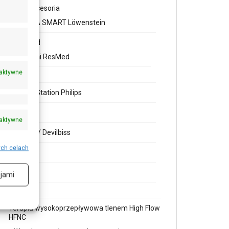
CPAP akcesoria
PRISMA SMART Löwenstein
ResMed
AirMini ResMed
aktywne
DreamStation Philips
BMC
aktywne
Sefam / Devilbiss
ych celach
Filtry
Rury
jami
Terapia wysokoprzepływowa tlenem High Flow
HFNC