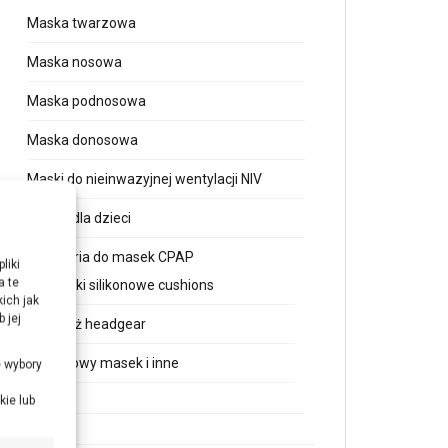
Maska twarzowa
Maska nosowa
Maska podnosowa
Maska donosowa
Maski do nieinwazyjnej wentylacji NIV
Maska dla dzieci
Akcesoria do masek CPAP
liki
a te
Wkładki silikonowe cushions
ich jak
 jej
Uprząż headgear
Obudowy masek i inne
e wybory
kie lub