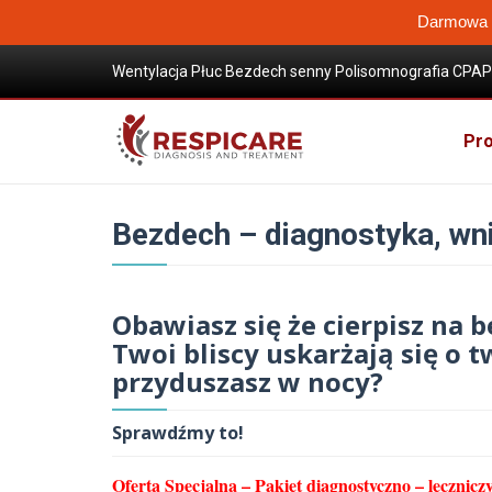
Darmowa W
Wentylacja Płuc Bezdech senny Polisomnografia CPAP 
Wysokoprzepływowa terapia tlenem
Know-how
Bezdech – diagnostyka, wniosek NFZ, 
Pro
Bezdech – diagnostyka, wn
Obawiasz się że cierpisz na 
Twoi bliscy uskarżają się o t
przyduszasz w nocy?
Sprawdźmy to!
Oferta Specjalna – Pakiet diagnostyczno – lecznic