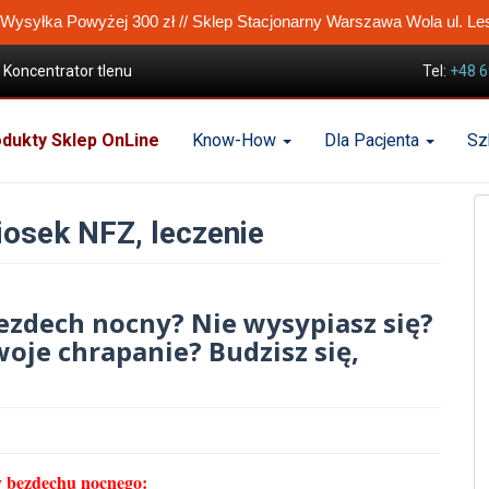
ysyłka Powyżej 300 zł // Sklep Stacjonarny Warszawa Wola ul. Le
Koncentrator tlenu
Tel:
+48 6
leczenie
dukty Sklep OnLine
Know-How
Dla Pacjenta
Sz
iosek NFZ, leczenie
bezdech nocny? Nie wysypiasz się?
woje chrapanie? Budzisz się,
zy bezdechu nocnego: