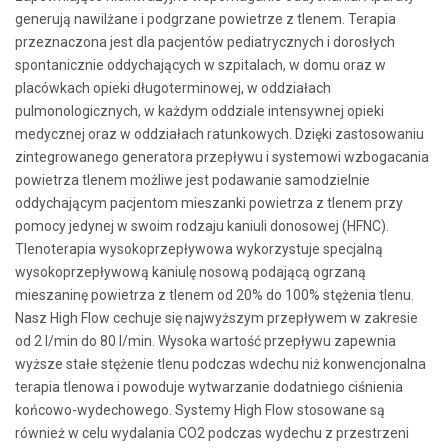
generują nawilżane i podgrzane powietrze z tlenem. Terapia
przeznaczona jest dla pacjentów pediatrycznych i dorosłych
spontanicznie oddychających w szpitalach, w domu oraz w
placówkach opieki długoterminowej, w oddziałach
pulmonologicznych, w każdym oddziale intensywnej opieki
medycznej oraz w oddziałach ratunkowych. Dzięki zastosowaniu
zintegrowanego generatora przepływu i systemowi wzbogacania
powietrza tlenem możliwe jest podawanie samodzielnie
oddychającym pacjentom mieszanki powietrza z tlenem przy
pomocy jedynej w swoim rodzaju kaniuli donosowej (HFNC).
Tlenoterapia wysokoprzepływowa wykorzystuje specjalną
wysokoprzepływową kaniulę nosową podającą ogrzaną
mieszaninę powietrza z tlenem od 20% do 100% stężenia tlenu.
Nasz High Flow cechuje się najwyższym przepływem w zakresie
od 2 l/min do 80 l/min. Wysoka wartość przepływu zapewnia
wyższe stałe stężenie tlenu podczas wdechu niż konwencjonalna
terapia tlenowa i powoduje wytwarzanie dodatniego ciśnienia
końcowo-wydechowego. Systemy High Flow stosowane są
również w celu wydalania CO2 podczas wydechu z przestrzeni