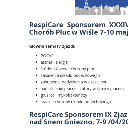
RespiCare Sponsorem XXXI
Chorób Płuc w Wiśle 7-10 ma
Główne tematy zjazdu:
POChP
astma i alergie
śródmiąższowe choroby płuc
zakażenia układu oddechowego
zaburzenia oddychania w czasie snu
nadciśnienie płucne i zatory w tętnicy płucnej
gruźlica i mykobakteriozy
rzadkie choroby układu oddechowego
RespiCare Sponsorem IX Zja
nad Snem Gniezno, 7-9 /04/2