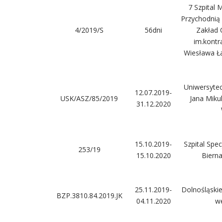
7 Szpital 
Przychodnią
4/2019/S
56dni
Zakład 
im.kontr
Wiesława Ł
Uniwersyteck
12.07.2019-
USK/ASZ/85/2019
Jana Miku
31.12.2020
15.10.2019-
Szpital Spec
253/19
15.10.2020
Biern
25.11.2019-
Dolnośląski
BZP.3810.84.2019.JK
04.11.2020
w