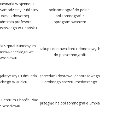
Marynarki Wojennej z
 Samodzielny Publiczny
polisomnograf do pełnej
Opieki Zdowotnej
polisomnografi z
admirała profesora
oprogramowaniem
asińskiego w Gdańsku
i Szpital Kliniczny im.
zakup i dostawa kaniul donosowych
licza-Radeckiego we
do polisomnografii
Wrocławiu
jalistyczny i. Edmunda
sprzedaż i dostawa jednorazowego
ackiego w Mielcu
i drobnego sprzetu medycznego
e Centrum Chorób Płuc
przegląd na polisomnografie Embla
e Wrocławiu