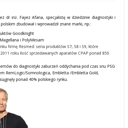
 dr inż. Fayez Afana, specjalistę w dziedzinie diagnostyki i
polskim zbudował i wprowadził znane marki, np.:
oduktów Goodknight
u Magellana i PolyMesam
ynku firmę Resmed: seria produktów S7, S8 i S9, które
w 2011 roku ilość sprzedawanych aparatów CPAP ponad 850
ystemów do diagnostyki zaburzeń oddychania pod czas snu PSG
em RemLogic/Somnologica, Embletta /Embletta Gold,
siągnęły ponad 40% polskiego rynku.