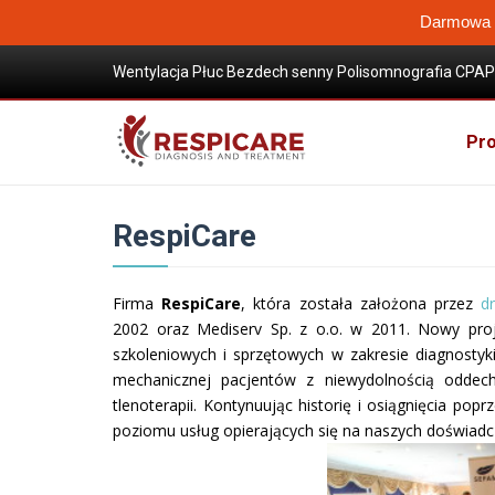
Darmowa W
Wentylacja Płuc Bezdech senny Polisomnografia CPAP 
Wysokoprzepływowa terapia tlenem
RespiCare
Pro
RespiCare
Firma
RespiCare
, która została założona przez
d
2002 oraz Mediserv Sp. z o.o. w 2011. Nowy proj
szkoleniowych i sprzętowych w zakresie diagnostyk
mechanicznej pacjentów z niewydolnością odde
tlenoterapii. Kontynuując historię i osiągnięcia po
poziomu usług opierających się na naszych doświadcze