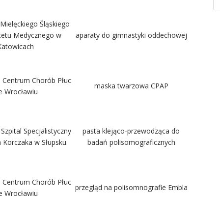
Mielęckiego Śląskiego
tetu Medycznego w
aparaty do gimnastyki oddechowej
Katowicach
e Centrum Chorób Płuc
maska twarzowa CPAP
e Wrocławiu
zpital Specjalistyczny
pasta klejąco-przewodząca do
a Korczaka w Słupsku
badań polisomograficznych
e Centrum Chorób Płuc
przegląd na polisomnografie Embla
e Wrocławiu