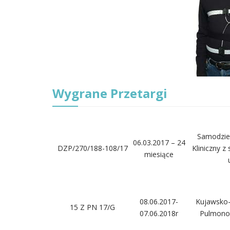
Wygrane Przetargi
Samodziel
06.03.2017 – 24
DZP/270/188-108/17
Kliniczny z
miesiące
08.06.2017-
Kujawsko
15 Z PN 17/G
07.06.2018r
Pulmonol