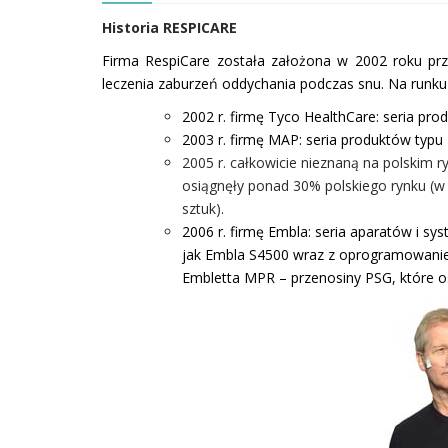
Historia RESPICARE
Firma RespiCare została założona w 2002 roku przez
leczenia zaburzeń oddychania podczas snu. Na runku 
2002 r. firmę Tyco HealthCare: seria pr
2003 r. firmę MAP: seria produktów typ
2005 r. całkowicie nieznaną na polskim r
osiągnęły ponad 30% polskiego rynku (
sztuk).
2006 r. firmę Embla: seria aparatów i s
jak Embla S4500 wraz z oprogramowani
Embletta MPR – przenosiny PSG, które o