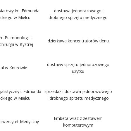
wiatowy im. Edmunda
dostawa jednorazowego i
ackiego w Mielcu
drobnego sprzętu medycznego
m Pulmonologii i
dzierżawa koncentratorów tlenu
hirurgii w Bystrej
dostawy sprzętu jednorazowego
tal w Knurowie
użytku
jalistyczny i. Edmunda
sprzedaż i dostawa jednorazowego
ackiego w Mielcu
i drobnego sprzetu medycznego
Embeta wraz z zestawem
niwersytet Medyczny
komputerowym