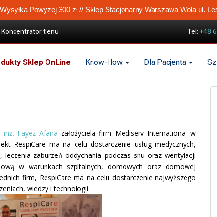
ysyłka Powyżej 300 zł // Sklep Stacjonarny Warszawa Wola ul. Le
Koncentrator tlenu
Tel:
+48 6
dukty Sklep OnLine
Know-How
Dla Pacjenta
Sz
r inż. Fayez Afana
założyciela firm Mediserv International w
ekt RespiCare ma na celu dostarczenie usług medycznych,
i, leczenia zaburzeń oddychania podczas snu oraz wentylacji
chową w warunkach szpitalnych, domowych oraz domowej
przednich firm, RespiCare ma na celu dostarczenie najwyższego
niach, wiedzy i technologii.