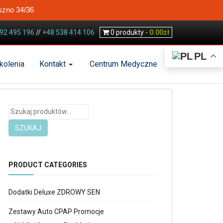
szno 34/36
92 495 196
//
+48 538 414 106
0
produkty -
0.00
zł
PL
kolenia
Kontakt
Centrum Medyczne
Szukaj:
SZUKAJ
PRODUCT CATEGORIES
Dodatki Deluxe ZDROWY SEN
Zestawy Auto CPAP Promocje