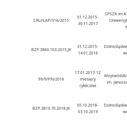
SPSZK im.A.
01.12.2015-
CRU/LAP/316/2015
Uniwersy
30.11.2017
31.12.2015-
Dolnośląski
BZP.3860.103.2015.JK
14.01.2016
w
17.01.2017-12
Wojewódzki S
99/9/PN/2016
miesięcy
im. Janusz
cyklicznie
05.10.2018-
Dolnośląski
BZP.3810.70.2018.JK
03.10.2019
w