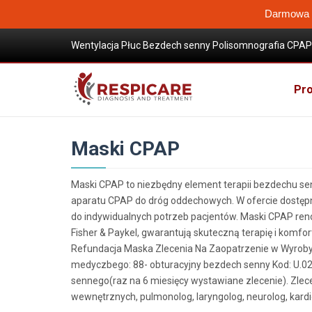
Darmowa W
Wentylacja Płuc Bezdech senny Polisomnografia CPAP 
Wysokoprzepływowa terapia tlenem
Sklep / Produkty
Maski CPAP
Pro
Maski CPAP
Maski CPAP to niezbędny element terapii bezdechu s
aparatu CPAP do dróg oddechowych. W ofercie dostę
do indywidualnych potrzeb pacjentów. Maski CPAP ren
Fisher & Paykel, gwarantują skuteczną terapię i komfor
Refundacja Maska Zlecenia Na Zaopatrzenie w Wyroby
medyczbego: 88- obturacyjny bezdech senny Kod: U.02
sennego(raz na 6 miesięcy wystawiane zlecenie). Zlec
wewnętrznych, pulmonolog, laryngolog, neurolog, kardi