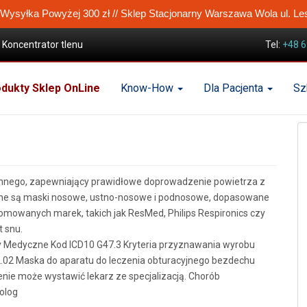
ysyłka Powyżej 300 zł // Sklep Stacjonarny Warszawa Wola ul. Le
Koncentrator tlenu
Tel:
+48 6
dukty Sklep OnLine
Know-How
Dla Pacjenta
Sz
ennego, zapewniający prawidłowe doprowadzenie powietrza z
pne są maski nosowe, ustno-nosowe i podnosowe, dopasowane
omowanych marek, takich jak ResMed, Philips Respironics czy
t snu.
 Medyczne Kod ICD10 G47.3 Kryteria przyznawania wyrobu
.02 Maska do aparatu do leczenia obturacyjnego bezdechu
enie może wystawić lekarz ze specjalizacją. Chorób
olog