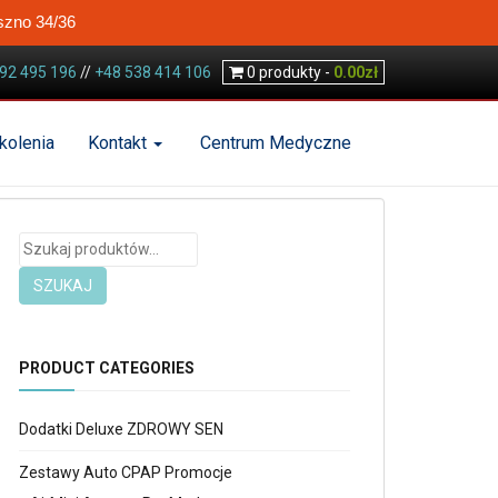
szno 34/36
92 495 196
//
+48 538 414 106
0
produkty -
0.00
zł
kolenia
Kontakt
Centrum Medyczne
Szukaj:
SZUKAJ
PRODUCT CATEGORIES
Dodatki Deluxe ZDROWY SEN
Zestawy Auto CPAP Promocje