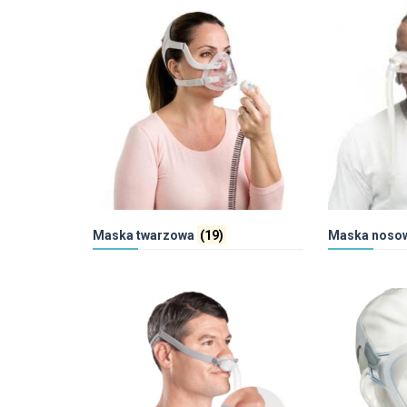
Maska twarzowa
(19)
Maska noso