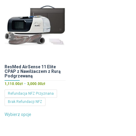
wariantów.
wariantów.
Opcje
Opcje
można
można
wybrać
wybrać
na
na
stronie
stronie
produktu
produktu
ResMed AirSense 11 Elite
CPAP z Nawilżaczem z Rurą
Podgrzewaną
Zakres
1,110.00
zł
–
3,000.00
zł
cen:
Refundacja NFZ Przyznana
od
Brak Refundacji NFZ
1,110.00zł
do
Ten
3,000.00zł
Wybierz opcje
produkt
ma
wiele