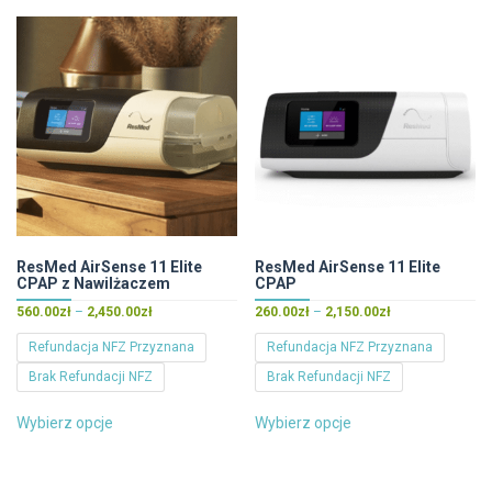
ResMed AirSense 11 Elite
ResMed AirSense 11 Elite
CPAP z Nawilżaczem
CPAP
Zakres
Zakres
560.00
zł
–
2,450.00
zł
260.00
zł
–
2,150.00
zł
cen:
cen:
Refundacja NFZ Przyznana
Refundacja NFZ Przyznana
od
od
Brak Refundacji NFZ
Brak Refundacji NFZ
560.00zł
260.00zł
do
do
Ten
Ten
2,450.00zł
2,150.00zł
Wybierz opcje
Wybierz opcje
produkt
produkt
ma
ma
wiele
wiele