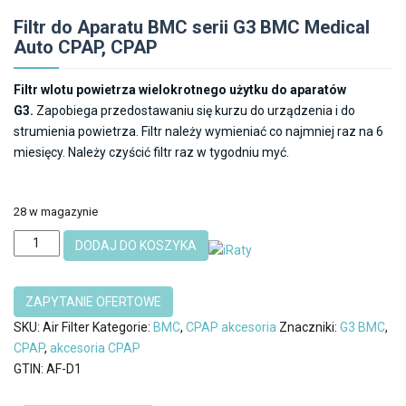
Filtr do Aparatu BMC serii G3 BMC Medical
Auto CPAP, CPAP
Filtr wlotu powietrza wielokrotnego użytku do aparatów
G3.
Zapobiega przedostawaniu się kurzu do urządzenia i do
strumienia powietrza. Filtr należy wymieniać co najmniej raz na 6
miesięcy. Należy czyścić filtr raz w tygodniu myć.
28 w magazynie
ilość
DODAJ DO KOSZYKA
Air
Filter
(AF-
B2,
SKU:
Air Filter
Kategorie:
BMC
,
CPAP akcesoria
Znaczniki:
G3 BMC
,
Black)
CPAP
,
akcesoria CPAP
Filtr
GTIN:
AF-D1
CPAP
G3