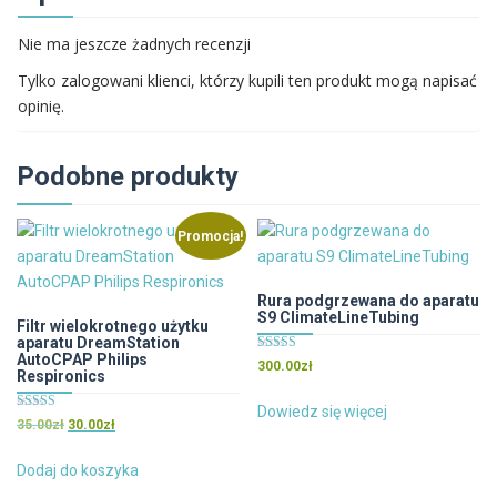
Nie ma jeszcze żadnych recenzji
Tylko zalogowani klienci, którzy kupili ten produkt mogą napisać
opinię.
Podobne produkty
Promocja!
Rura podgrzewana do aparatu
S9 ClimateLineTubing
Filtr wielokrotnego użytku
aparatu DreamStation
AutoCPAP Philips
Oceniono
300.00
zł
5.00
Respironics
na 5
Dowiedz się więcej
Oceniono
Pierwotna
Aktualna
35.00
zł
30.00
zł
4.50
cena
cena
na 5
wynosiła:
wynosi:
Dodaj do koszyka
35.00zł.
30.00zł.