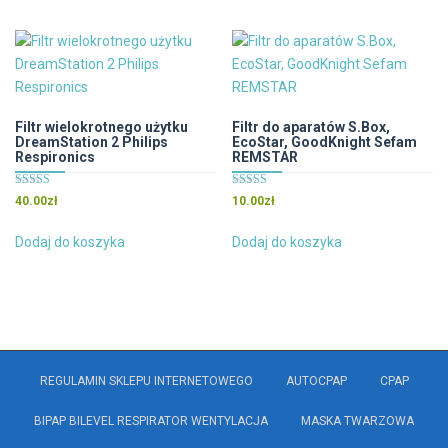
Filtr wielokrotnego użytku
Filtr do aparatów S.Box,
DreamStation 2 Philips
EcoStar, GoodKnight Sefam
Respironics
REMSTAR
Oceniono
Oceniono
40.00
zł
10.00
zł
4.50
4.00
na 5
na 5
Dodaj do koszyka
Dodaj do koszyka
REGULAMIN SKLEPU INTERNETOWEGO
AUTOCPAP
CPAP
BIPAP BILEVEL RESPIRATOR WENTYLACJA
MASKA TWARZOWA