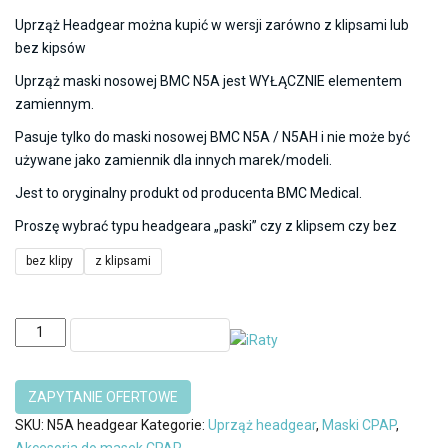
Uprząż Headgear można kupić w wersji zarówno z klipsami lub
bez kipsów
Uprząż maski nosowej BMC N5A jest WYŁĄCZNIE elementem
zamiennym.
Pasuje tylko do maski nosowej BMC N5A / N5AH i nie może być
używane jako zamiennik dla innych marek/modeli.
Jest to oryginalny produkt od producenta BMC Medical.
Proszę wybrać typu headgeara „paski” czy z klipsem czy bez
bez klipy
z klipsami
ilość
DODAJ DO KOSZYKA
Headgear
Maska
Nosowa
N5A
SKU:
N5A headgear
Kategorie:
Uprząż headgear
,
Maski CPAP
,
NASAL