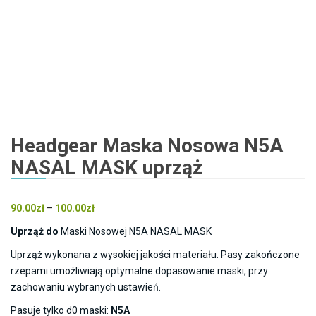
Headgear Maska Nosowa N5A
NASAL MASK uprząż
Zakres
90.00
zł
–
100.00
zł
cen:
Uprząż do
Maski Nosowej N5A NASAL MASK
od
Uprząż wykonana z wysokiej jakości materiału. Pasy zakończone
90.00zł
rzepami umożliwiają optymalne dopasowanie maski, przy
do
zachowaniu wybranych ustawień.
100.00zł
Pasuje tylko d0 maski:
N5A