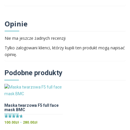
Opinie
Nie ma jeszcze żadnych recenzji
Tylko zalogowani klienci, którzy kupili ten produkt mogą napisać
opinię.
Podobne produkty
Maska twarzowa F5 full face
mask BMC
Oceniono
Zakres
100.00
zł
–
280.00
zł
4.67
cen:
na 5