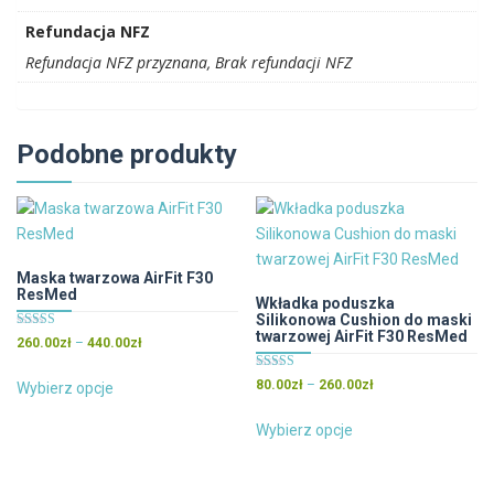
Refundacja NFZ
Refundacja NFZ przyznana, Brak refundacji NFZ
Podobne produkty
Maska twarzowa AirFit F30
ResMed
Wkładka poduszka
Silikonowa Cushion do maski
twarzowej AirFit F30 ResMed
Oceniono
Zakres
260.00
zł
–
440.00
zł
4.50
cen:
na 5
Ten
Oceniono
Zakres
80.00
zł
–
260.00
zł
od
Wybierz opcje
5.00
produkt
cen:
na 5
260.00zł
Ten
ma
od
Wybierz opcje
do
produkt
wiele
80.00zł
440.00zł
ma
wariantów.
do
wiele
260.00zł