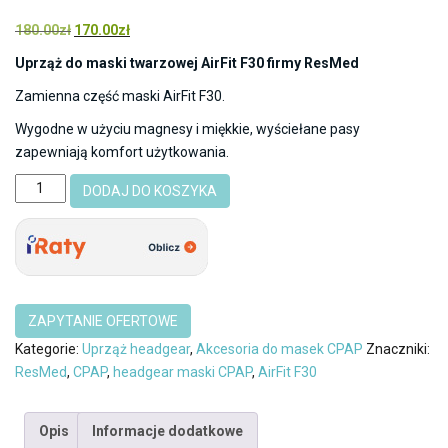
Oceniony
2
5.00
na 5 na
Pierwotna
Aktualna
180.00
zł
170.00
zł
podstawie
cena
cena
ocen
Uprząż do maski twarzowej AirFit F30 firmy ResMed
klientów
wynosiła:
wynosi:
Zamienna część maski AirFit F30.
180.00zł.
170.00zł.
Wygodne w użyciu magnesy i miękkie, wyściełane pasy
zapewniają komfort użytkowania.
ilość
DODAJ DO KOSZYKA
Uprząż
Headgear
paski
do
maski
twarzowej
AirFit
Kategorie:
Uprząż headgear
,
Akcesoria do masek CPAP
Znaczniki:
F30
ResMed
,
CPAP
,
headgear maski CPAP
,
AirFit F30
ResMed
Opis
Informacje dodatkowe