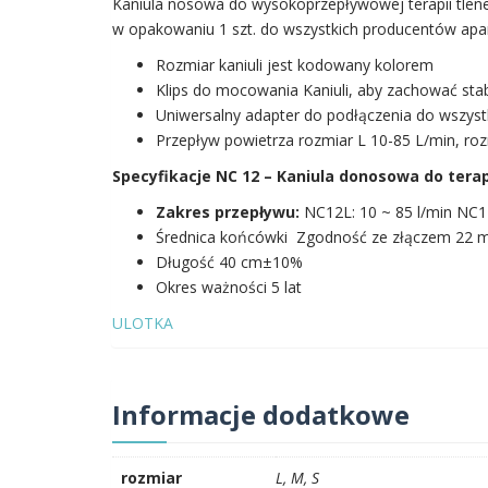
Kaniula nosowa do wysokoprzepływowej terapii tlene
w opakowaniu 1 szt. do wszystkich producentów apa
Rozmiar kaniuli jest kodowany kolorem
Klips do mocowania Kaniuli, aby zachować sta
Uniwersalny adapter do podłączenia do wszystk
Przepływ powietrza rozmiar L 10-85 L/min, ro
Specyfikacje NC 12 – Kaniula donosowa do tera
Zakres przepływu:
NC12L: 10 ~ 85 l/min NC12
Średnica końcówki Zgodność ze złączem 22 
Długość 40 cm±10%
Okres ważności 5 lat
ULOTKA
Informacje dodatkowe
rozmiar
L, M, S