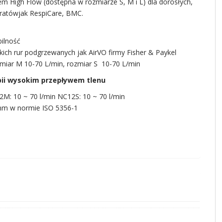
m High Flow (dostępna w rozmiarze S, M i L) dla dorosłych,
ratówjak RespiCare, BMC.
bilność
ich rur podgrzewanych jak AirVO firmy Fisher & Paykel
zmiar M 10-70 L/min, rozmiar S 10-70 L/min
pii wysokim przepływem tlenu
M: 10 ~ 70 l/min NC12S: 10 ~ 70 l/min
mm w normie ISO 5356-1