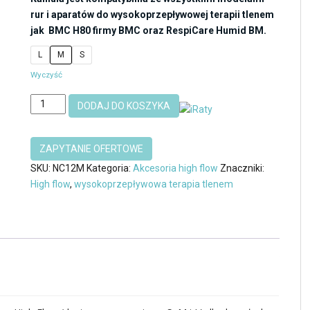
rur i aparatów do wysokoprzepływowej terapii tlenem
jak BMC H80 firmy BMC oraz RespiCare Humid BM.
L
M
S
Wyczyść
ilość
DODAJ DO KOSZYKA
Kaniula
nosowa
NC12
wysokoprzepływowa
SKU:
NC12M
Kategoria:
Akcesoria high flow
Znaczniki:
terapii
High flow
,
wysokoprzepływowa terapia tlenem
tlenem
High
Flow