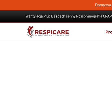
Darmowa W
Wentylacja Płuc Bezdech senny Polisomnografia CPAP 
Wysokoprzepływowa terapia tlenem
Sklep / Produkty
Terapia wysokoprzepływowa tle
Pro
Akcesoria high flow
Kaniula nosowa NC12 wysokoprzepływowa terapii t