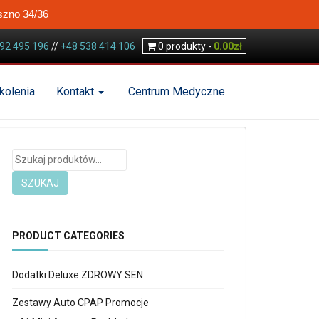
szno 34/36
92 495 196
//
+48 538 414 106
0
produkty -
0.00
zł
kolenia
Kontakt
Centrum Medyczne
Szukaj:
SZUKAJ
PRODUCT CATEGORIES
Dodatki Deluxe ZDROWY SEN
Zestawy Auto CPAP Promocje