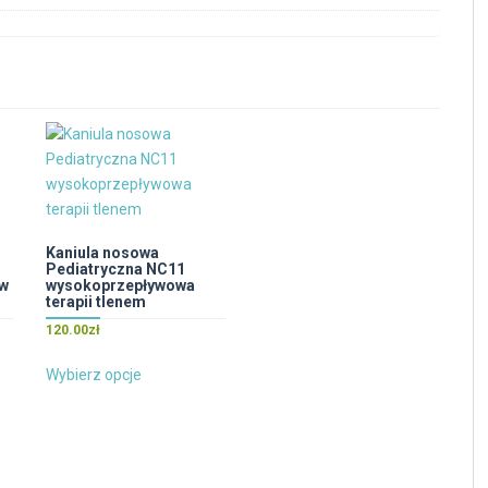
Kaniula nosowa
Pediatryczna NC11
ow
wysokoprzepływowa
terapii tlenem
120.00
zł
Ten
Wybierz opcje
produkt
ma
wiele
wariantów.
Opcje