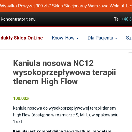
ysyłka Powyżej 300 zł // Sklep Stacjonarny Warszawa Wola ul. Le
Koncentrator tlenu
Tel:
+48 6
nem High Flow HFNC
dukty Sklep OnLine
Know-How
Dla Pacjenta
Sz
lenem High Flow
Kaniula nosowa NC12
wysokoprzepływowa terapii
tlenem High Flow
100.00
zł
Kaniula nosowa do wysokoprzepływowej terapii tlenem
High Flow (dostępna w rozmiarze S, M i L), w opakowaniu
1 szt.
Kaniula jest kompatybilna ze wszystkimi modelami