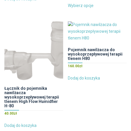
Ten
240.00zł.
200.00zł.
Wybierz opcje
produkt
ma
wiele
wariantów.
Opcje
można
wybrać
Pojemnik nawilżacza do
wysokoprzepływowej terapii
na
tlenem H80
stronie
160.00
zł
produktu
Dodaj do koszyka
Łącznik do pojemnika
nawilżacza
wysokoprzepływowej terapii
tlenem High Flow Humidfier
H-80
40.00
zł
Dodaj do koszyka