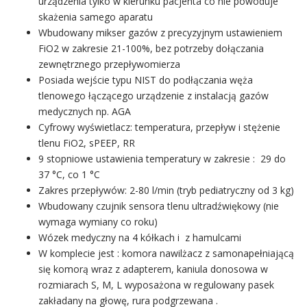
urządzenia tylko w kierunku pacjenta co nie powoduje
skażenia samego aparatu
Wbudowany mikser gazów z precyzyjnym ustawieniem
FiO2 w zakresie 21-100%, bez potrzeby dołączania
zewnętrznego przepływomierza
Posiada wejście typu NIST do podłączania węża
tlenowego łączącego urządzenie z instalacją gazów
medycznych np. AGA
Cyfrowy wyświetlacz: temperatura, przepływ i stężenie
tlenu FiO2, sPEEP, RR
9 stopniowe ustawienia temperatury w zakresie : 29 do
37 °C, co 1 °C
Zakres przepływów: 2-80 l/min (tryb pediatryczny od 3 kg)
Wbudowany czujnik sensora tlenu ultradźwiękowy (nie
wymaga wymiany co roku)
Wózek medyczny na 4 kółkach i z hamulcami
W komplecie jest : komora nawilżacz z samonapełniającą
się komorą wraz z adapterem, kaniula donosowa w
rozmiarach S, M, L wyposażona w regulowany pasek
zakładany na głowę, rura podgrzewana .