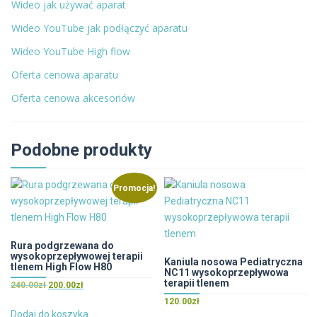
Wideo jak używać aparat
Wideo YouTube jak podłączyć aparatu
Wideo YouTube High flow
Oferta cenowa aparatu
Oferta cenowa akcesoriów
Podobne produkty
Promocja!
Rura podgrzewana do
wysokoprzepływowej terapii
Kaniula nosowa Pediatryczna
tlenem High Flow H80
NC11 wysokoprzepływowa
terapii tlenem
Pierwotna
Aktualna
240.00
zł
200.00
zł
cena
cena
120.00
zł
wynosiła:
wynosi:
Dodaj do koszyka