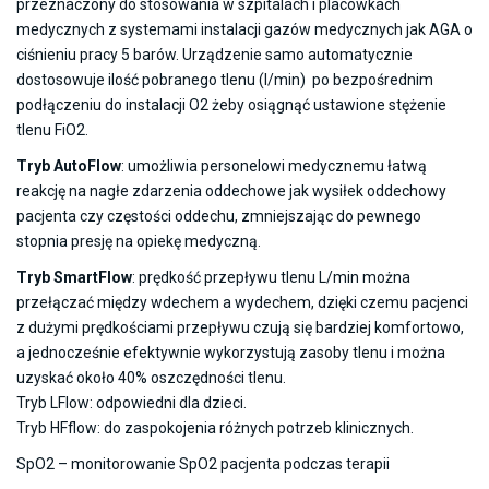
przeznaczony do stosowania w szpitalach i placówkach
medycznych z systemami instalacji gazów medycznych jak AGA o
ciśnieniu pracy 5 barów. Urządzenie samo automatycznie
dostosowuje ilość pobranego tlenu (l/min) po bezpośrednim
podłączeniu do instalacji O2 żeby osiągnąć ustawione stężenie
tlenu FiO2.
Tryb AutoFlow
: umożliwia personelowi medycznemu łatwą
reakcję na nagłe zdarzenia oddechowe jak wysiłek oddechowy
pacjenta czy częstości oddechu, zmniejszając do pewnego
stopnia presję na opiekę medyczną.
Tryb SmartFlow
: prędkość przepływu tlenu L/min można
przełączać między wdechem a wydechem, dzięki czemu pacjenci
z dużymi prędkościami przepływu czują się bardziej komfortowo,
a jednocześnie efektywnie wykorzystują zasoby tlenu i można
uzyskać około 40% oszczędności tlenu.
Tryb LFlow: odpowiedni dla dzieci.
Tryb HFflow: do zaspokojenia różnych potrzeb klinicznych.
SpO2 – monitorowanie SpO2 pacjenta podczas terapii