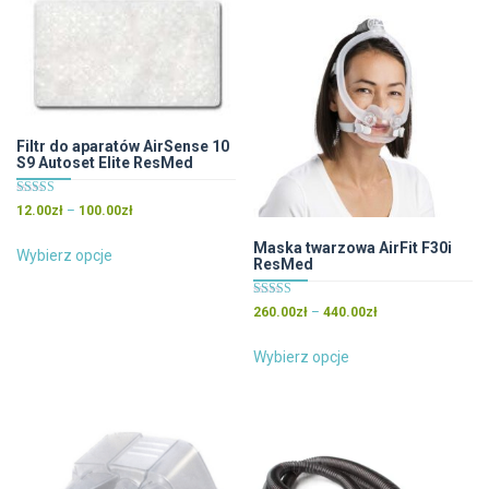
Filtr do aparatów AirSense 10
S9 Autoset Elite ResMed
Oceniono
Zakres
12.00
zł
–
100.00
zł
4.71
cen:
na 5
Ten
Maska twarzowa AirFit F30i
od
Wybierz opcje
ResMed
produkt
12.00zł
ma
do
Oceniono
Zakres
260.00
zł
–
440.00
zł
wiele
100.00zł
5.00
cen:
na 5
wariantów.
Ten
od
Wybierz opcje
Opcje
produkt
260.00zł
można
ma
do
wybrać
wiele
440.00zł
na
wariantów.
stronie
Opcje