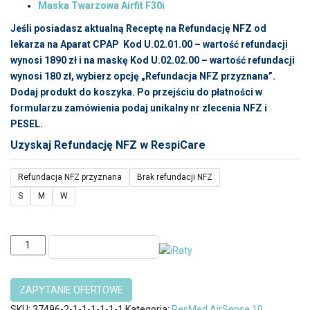
Maska Twarzowa Airfit F30i
Jeśli posiadasz aktualną Receptę na Refundację NFZ od
lekarza na Aparat CPAP Kod U.02.01.00 – wartość refundacji
wynosi 1890 zł i na maskę Kod U.02.02.00 – wartość refundacji
wynosi 180 zł, wybierz opcję „Refundacja NFZ przyznana”.
Dodaj produkt do koszyka. Po przejściu do płatności w
formularzu zamówienia podaj unikalny nr zlecenia NFZ i
PESEL.
Uzyskaj Refundację NFZ w RespiCare
Refundacja NFZ przyznana
Brak refundacji NFZ
S
M
W
ilość
DODAJ DO KOSZYKA
ResMed
AirSense
10
AutoSet
SKU:
37496-2-1-1-1-1-1-1
Kategoria:
ResMed AirSense 10