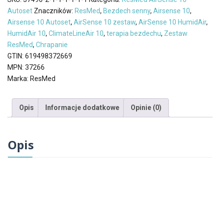
AutoCPAP
Autoset
Znaczników:
ResMed
,
Bezdech senny
,
Airsense 10
,
z
Airsense 10 Autoset
,
AirSense 10 zestaw
,
AirSense 10 HumidAir
,
Nawilżaczem
HumidAir 10
,
ClimateLineAir 10
,
terapia bezdechu
,
Zestaw
Maska
ResMed
,
Chrapanie
AirFit
GTIN:
619498372669
F30i
MPN:
37266
Marka:
ResMed
Opis
Informacje dodatkowe
Opinie (0)
Opis