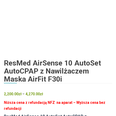
ResMed AirSense 10 AutoSet
AutoCPAP z Nawilżaczem
Maska AirFit F30i
Zakres
2,200.00
zł
–
4,270.00
zł
cen:
Niższa cena z refundacją NFZ na aparat – Wyższa cena bez
od
refundacji
2,200.00zł