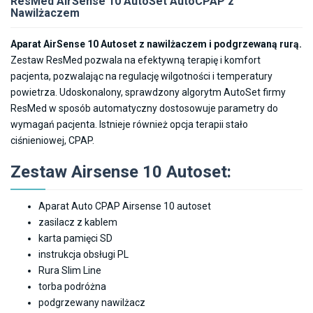
ResMed AirSense 10 AutoSet AutoCPAP z
do
Nawilżaczem
4,270.00zł
Aparat AirSense 10 Autoset z nawilżaczem i podgrzewaną rurą.
Zestaw ResMed pozwala na efektywną terapię i komfort
pacjenta, pozwalając na regulację wilgotności i temperatury
powietrza. Udoskonalony, sprawdzony algorytm AutoSet firmy
ResMed w sposób automatyczny dostosowuje parametry do
wymagań pacjenta. Istnieje również opcja terapii stało
ciśnieniowej, CPAP.
Zestaw Airsense 10 Autoset:
Aparat Auto CPAP Airsense 10 autoset
zasilacz z kablem
karta pamięci SD
instrukcja obsługi PL
Rura Slim Line
torba podróżna
podgrzewany nawilżacz