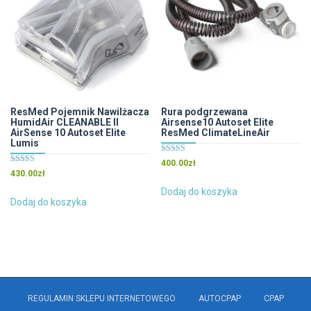
produktu
można
wybrać
na
stronie
produktu
ResMed Pojemnik Nawilżacza
Rura podgrzewana
HumidAir CLEANABLE II
Airsense10 Autoset Elite
AirSense 10 Autoset Elite
ResMed ClimateLineAir
Lumis
Oceniono
400.00
zł
4.83
Oceniono
430.00
zł
na 5
5.00
na 5
Dodaj do koszyka
Dodaj do koszyka
REGULAMIN SKLEPU INTERNETOWEGO
AUTOCPAP
CPAP