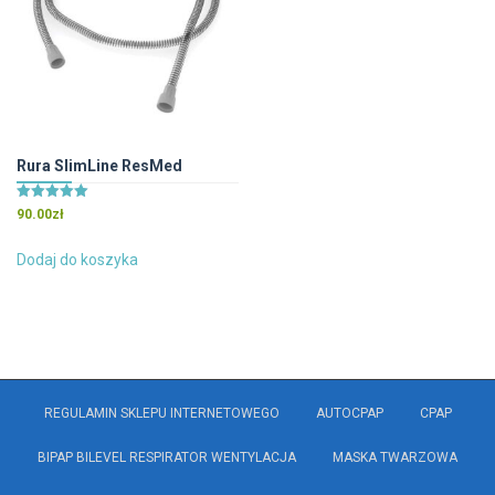
Rura SlimLine ResMed
Oceniono
90.00
zł
5.00
na 5
Dodaj do koszyka
REGULAMIN SKLEPU INTERNETOWEGO
AUTOCPAP
CPAP
BIPAP BILEVEL RESPIRATOR WENTYLACJA
MASKA TWARZOWA