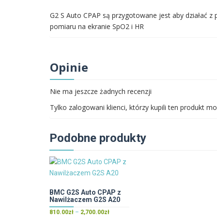
G2 S Auto CPAP są przygotowane jest aby działać z p
pomiaru na ekranie SpO2 i HR
Opinie
Nie ma jeszcze żadnych recenzji
Tylko zalogowani klienci, którzy kupili ten produkt mo
Podobne produkty
BMC G2S Auto CPAP z
Nawilżaczem G2S A20
Zakres
810.00
zł
–
2,700.00
zł