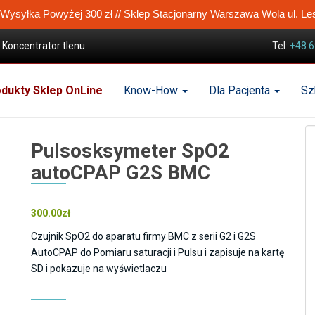
ysyłka Powyżej 300 zł // Sklep Stacjonarny Warszawa Wola ul. Le
Koncentrator tlenu
Tel:
+48 6
er SpO2 autoCPAP G2S BMC
dukty Sklep OnLine
Know-How
Dla Pacjenta
Sz
Pulsosksymeter SpO2
autoCPAP G2S BMC
300.00
zł
Czujnik SpO2 do aparatu firmy BMC z serii G2 i G2S
AutoCPAP do Pomiaru saturacji i Pulsu i zapisuje na kartę
SD i pokazuje na wyświetlaczu