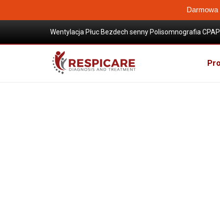
Darmowa W
Wentylacja Płuc Bezdech senny Polisomnografia CPAP 
Wysokoprzepływowa terapia tlenem
Sklep / Produkty
CPAP akcesoria
Pulsosksymet
Pro