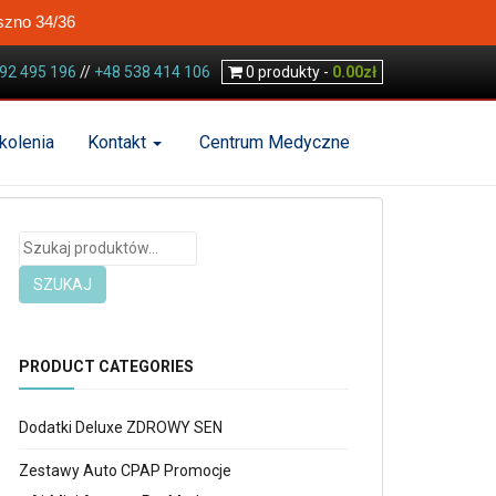
szno 34/36
92 495 196
//
+48 538 414 106
0
produkty -
0.00
zł
kolenia
Kontakt
Centrum Medyczne
Szukaj:
SZUKAJ
PRODUCT CATEGORIES
Dodatki Deluxe ZDROWY SEN
Zestawy Auto CPAP Promocje