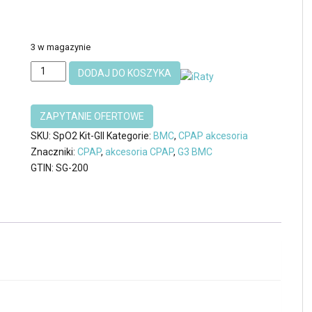
3 w magazynie
ilość
DODAJ DO KOSZYKA
Pulsosksymeter
SpO2
autoCPAP
G2S
SKU:
SpO2 Kit-GII
Kategorie:
BMC
,
CPAP akcesoria
BMC
Znaczniki:
CPAP
,
akcesoria CPAP
,
G3 BMC
GTIN:
SG-200