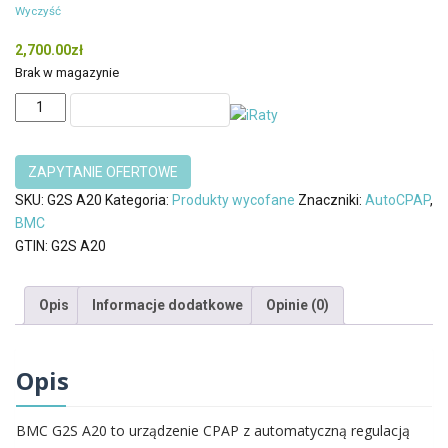
Wyczyść
2,700.00
zł
Brak w magazynie
ilość
DODAJ DO KOSZYKA
BMC
G2S
Auto
CPAP
SKU:
G2S A20
Kategoria:
Produkty wycofane
Znaczniki:
AutoCPAP
,
z
BMC
Nawilżaczem
GTIN:
G2S A20
G2S
A20
Opis
Informacje dodatkowe
Opinie (0)
Opis
BMC G2S A20 to urządzenie CPAP z automatyczną regulacją