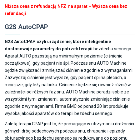
cen:
Niższa cena z refundacją NFZ na aparat – Wyższa cena bez
od
refundacji
810.00zł
do
G2S AutoCPAP
2,700.00zł
G2S AutoCPAP czyli urządzenie, które inteligentnie
dostosowuje parametry do potrzeb terapii
bezdechu sennego.
Aparat AUTO pozostają na minimalnym poziomie (ciśnienie
początkowe), gdy pacjent nie śpi. Podczas snu AUTO Machine
będzie zwiększać i zmniejszać ciśnienie zgodnie z wymaganiami.
Zazwyczaj ciśnienie jest wyższe, gdy pacjent śpi na plecach, a
mniejsze, gdy leży na boku. Ciśnienie będzie się również różnić w
zależności od różnych faz snu. AUTO Machine poradzi sobie ze
wszystkimi tymi zmianami, automatycznie zmieniając ciśnienie
zgodnie z wymaganiami. Firma BMC od ponad 20 lat produkuje
wysoka jakości aparatów do terapii bezdechu sennego.
Zaletą terapii CPAP jest to, że pomagając w utrzymaniu drożności
górnych dróg oddechowych podczas snu, chrapanie i epizody
obturacyjnego bezdechu sennego są redukowane do poziomu