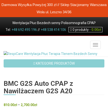
Darmowa Wysyłka Powyżej 300 zł // Sklep Stacjonarny Warszawa
Wola ul. Leszno 34/36
Wentylacja Płuc Bezdech senny Polisomnografia CPAP
Tel:
Koncentrator tlenu Wysokoprzepływowa terapia tlenem
+48 692 495 196
//
+48 538 414 106
0
produkty -
0.00
zł
Sklep / Produkty
Produkty wycofane
BMC G2S Auto CPAP z Nawilżaczem G2S A20
TOGGLE
KATEGORIE PRODUKTÓW
BMC G2S Auto CPAP z
Nawilżaczem G2S A20
Zakres
810.00
zł
–
2,700.00
zł