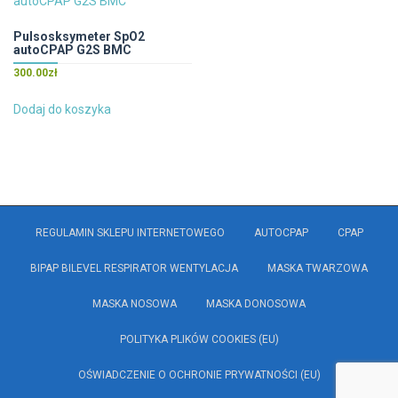
Pulsosksymeter SpO2
autoCPAP G2S BMC
300.00
zł
Dodaj do koszyka
REGULAMIN SKLEPU INTERNETOWEGO
AUTOCPAP
CPAP
BIPAP BILEVEL RESPIRATOR WENTYLACJA
MASKA TWARZOWA
MASKA NOSOWA
MASKA DONOSOWA
POLITYKA PLIKÓW COOKIES (EU)
OŚWIADCZENIE O OCHRONIE PRYWATNOŚCI (EU)