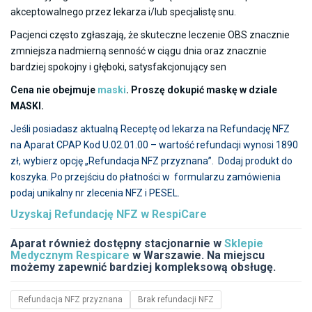
akceptowalnego przez lekarza i/lub specjalistę snu.
Pacjenci często zgłaszają, że skuteczne leczenie OBS znacznie
zmniejsza nadmierną senność w ciągu dnia oraz znacznie
bardziej spokojny i głęboki, satysfakcjonujący sen
Cena nie obejmuje
maski
. Proszę dokupić maskę w dziale
MASKI.
Jeśli posiadasz aktualną Receptę od lekarza na Refundację NFZ
na Aparat CPAP Kod U.02.01.00 – wartość refundacji wynosi 1890
zł, wybierz opcję „Refundacja NFZ przyznana”. Dodaj produkt do
koszyka. Po przejściu do płatności w formularzu zamówienia
podaj unikalny nr zlecenia NFZ i PESEL.
Uzyskaj Refundację NFZ w
RespiCare
Aparat również dostępny stacjonarnie w
Sklepie
Medycznym Respicare
w Warszawie. Na miejscu
możemy zapewnić bardziej kompleksową obsługę.
Refundacja NFZ przyznana
Brak refundacji NFZ