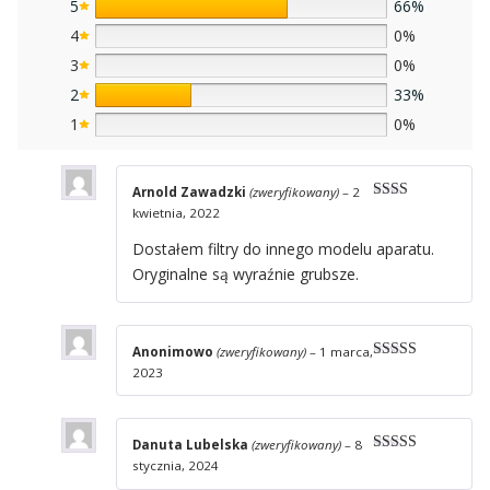
5
66%
4
0%
3
0%
2
33%
1
0%
Arnold Zawadzki
(zweryfikowany)
–
2
Ocen
kwietnia, 2022
iono
2
na
Dostałem filtry do innego modelu aparatu.
5
Oryginalne są wyraźnie grubsze.
Anonimowo
(zweryfikowany)
–
1 marca,
Oceniono
5
2023
na 5
Danuta Lubelska
(zweryfikowany)
–
8
Oceniono
5
stycznia, 2024
na 5