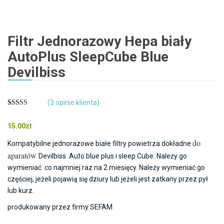
Filtr Jednorazowy Hepa biały
AutoPlus SleepCube Blue
Devilbiss
(
3
opinie klienta)
Oceniony
3
4.00
na 5
15.00
zł
na
podstawie
ocen
do
Kompatybilne jednorazowe białe filtry powietrza dokładne
klientów
aparatów
Devilbiss Auto blue plus i sleep Cube. Należy go
wymieniać co najmniej raz na 2 miesięcy. Należy wymieniać go
częściej, jeżeli pojawią się dziury lub jeżeli jest zatkany przez pył
lub kurz.
produkowany przez firmy SEFAM