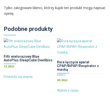
Tylko zalogowani klienci, którzy kupili ten produkt mogą napisać
opinię.
Podobne produkty
Filtr wielorazowy Blue
AutoPlus SleepCube Devilbiss
Rura łącząca aparat
CPAP/BiPAP/Respirator z
15.00
zł
maską
Dowiedz się więcej
Oceniono
90.00
zł
5.00
na 5
Ten
Wybierz opcje
produkt
ma
wiele
wariantów.