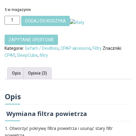
5 w magazynie
ilość
DODAJ DO KOSZYKA
Filtr
Jednorazowy
Hepa
biały
Kategorie:
Sefam / Devilbiss
,
CPAP akcesoria
,
Filtry
Znaczniki:
AutoPlus
CPAP
,
SleepCube
,
filtry
SleepCube
Blue
Opis
Opinie (3)
Devilbiss
Opis
Wymiana filtra powietrza
1. Otworzyć pokrywę filtra powietrza i usunąć stary filtr
powietrza.