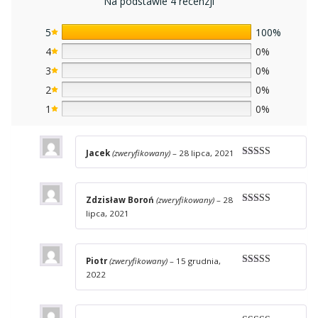
Na podstawie 4 recenzji
5
100%
4
0%
3
0%
2
0%
1
0%
Jacek
(zweryfikowany)
–
28 lipca, 2021
Oceniono
5
na 5
Zdzisław Boroń
(zweryfikowany)
–
28
Oceniono
5
lipca, 2021
na 5
Piotr
(zweryfikowany)
–
15 grudnia,
Oceniono
5
2022
na 5