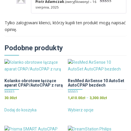
Piotr Adamczak
(zweryfikowany)
–
16
Oceniono
5
sierpnia, 2025
na 5
Tylko zalogowani klienci, którzy kupili ten produkt mogą napisać
opinię.
Podobne produkty
Kolanko obrotowe łączące
ResMed AirSense 10 AutoSet
aparat CPAP/AutoCPAP z rurą
AutoCPAP bezdech
Oceniono
Oceniono
Zakres
30.00
zł
1,410.00
zł
–
3,300.00
zł
5.00
5.00
cen:
na 5
na 5
Ten
od
Dodaj do koszyka
Wybierz opcje
produkt
1,410.00zł
ma
do
wiele
3,300.00zł