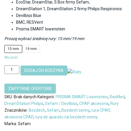
EcoStar, DreamStar, S Box firmy Sefam,
DreamStation 1, DreamStation 2 firmy Philips Respironics
Devilbiss Blue
BMC, RESVent
Prisma SMART lowenstein
Proszę wybrać średnicę rury: 15 mm/19 mm
15 mm
19 mm
Wyczyść
ilość
DODAJ DO KOSZYKA
Rura
łącząca
aparat
CPAP/BiPAP/Respirator
SKU:
Brak danych
Kategorii:
PRISMA SMART Löwenstein
,
ResMed
,
z
DreamStation Philips
,
Sefam / Devilbiss
,
CPAP akcesoria
,
Rury
maską
Znaczników:
Bezdech
,
Sefam
,
Bezdech senny
,
rura CPAP
,
akcesoria CPAP
,
rura do aparatu na bezdech senny
Marka:
Sefam