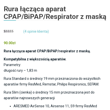
Rura łącząca aparat
CPAP/BiPAP/Respirator z maską
(
4
opinie klienta)
Oceniony
4
5.00
na 5 na
90.00
zł
podstawie
ocen
klientów
Rura łącząca aparat CPAP/BiPAP/respirator z maską.
Kompatybilna z większością aparatów.
Parametry:
długość rury – 1,83 m
Rura Standard o średnicy 19 mm przeznaczona do wszystkich
aparatów firmy ResMed, Remstar, Philips Respironics, SEFAM.
Rura Slim (cienka) o średnicy 15 mm przeznaczona jest do
aparatów najnowszych generacji
ARESMED AirSense 10, Airsense 11, S9 firmy ResMed