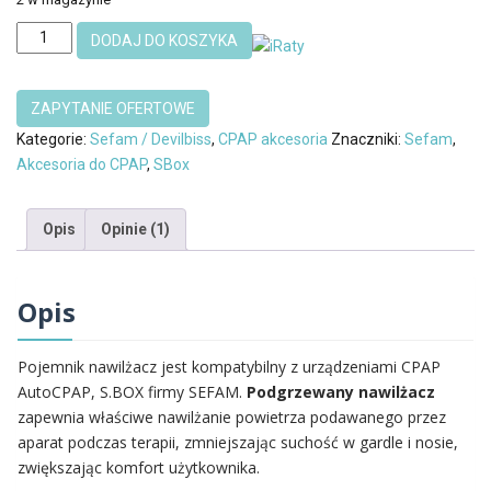
ilość
DODAJ DO KOSZYKA
Pojemnik
nawilżacza
aparatu
Auto
Kategorie:
Sefam / Devilbiss
,
CPAP akcesoria
Znaczniki:
Sefam
,
CPAP
Akcesoria do CPAP
,
SBox
S.Box
Sefam
Opis
Opinie (1)
Opis
Pojemnik nawilżacz jest kompatybilny z urządzeniami CPAP
AutoCPAP, S.BOX firmy SEFAM.
Podgrzewany nawilżacz
zapewnia właściwe nawilżanie powietrza podawanego przez
aparat podczas terapii, zmniejszając suchość w gardle i nosie,
zwiększając komfort użytkownika.