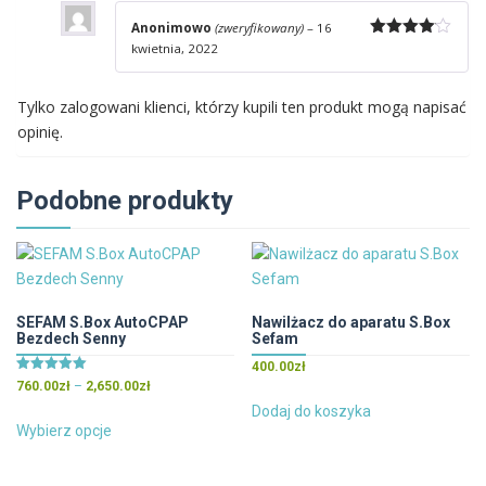
Anonimowo
(zweryfikowany)
–
16
kwietnia, 2022
Oceniono
4
na 5
Tylko zalogowani klienci, którzy kupili ten produkt mogą napisać
opinię.
Podobne produkty
SEFAM S.Box AutoCPAP
Nawilżacz do aparatu S.Box
Bezdech Senny
Sefam
400.00
zł
Oceniono
Zakres
760.00
zł
–
2,650.00
zł
5.00
cen:
na 5
Dodaj do koszyka
Ten
od
Wybierz opcje
produkt
760.00zł
ma
do