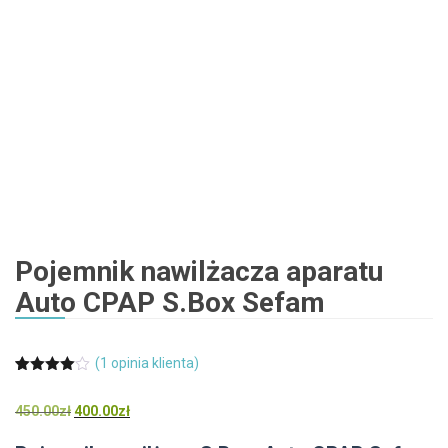
Pojemnik nawilżacza aparatu
Auto CPAP S.Box Sefam
(
1
opinia klienta)
Oceniony
1
4.00
na 5
Pierwotna
Aktualna
450.00
zł
400.00
zł
na
podstawi
cena
cena
e
oceny