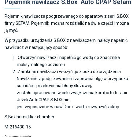
Pojemnik nawilżacz S.Box Auto CPAP Sefam
klienta
wynosiła:
wynosi:
450.00zł.
400.00zł.
Pojemnik nawilżacza podgrzewanego do aparatów z serii S.BOX
firmy SEFAM. Pojemnik można rozdzielić na dwie części i można
ją myć.
W przypadku urządzenia S.BOX z nawilżaczem, należy napełnić
nawilżacz w następujący sposób:
Otworzyć nawilżacz i napełnić go wodą do znacznika
maksymalnego poziomu.
Zamknąć nawilżacz i włożyć go z boku do urządzenia.
Nawilżanie z podgrzewaniem zapewnia ulgę w przypadku
suchości i przekrwienia błony śluzowej;
zostało opracowane w celu zwiększenia komfortu terapii.
Jeżeli AutoCPAP S.BOX nie
jest wyposażone w nawilżacz, warto rozważyć zakup.
S.Box humidifier chamber
M-216430-15
2 w magazynie