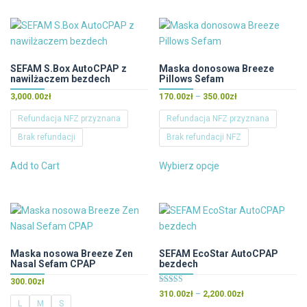
ma
wiele
wariantów.
Opcje
można
SEFAM S.Box AutoCPAP z
Maska donosowa Breeze
nawilżaczem bezdech
Pillows Sefam
wybrać
Zakres
na
3,000.00
zł
170.00
zł
–
350.00
zł
cen:
stronie
Refundacja NFZ przyznana
Refundacja NFZ przyznana
od
produktu
Brak refundacji
Brak refundacji NFZ
170.00zł
do
Ten
Ten
350.00zł
Add to Cart
Wybierz opcje
produkt
produkt
ma
ma
wiele
wiele
wariantów.
wariantów.
Opcje
Opcje
można
można
Maska nosowa Breeze Zen
SEFAM EcoStar AutoCPAP
Nasal Sefam CPAP
bezdech
wybrać
wybrać
na
na
300.00
zł
Oceniono
Zakres
310.00
zł
–
2,200.00
zł
stronie
stronie
5.00
L
M
S