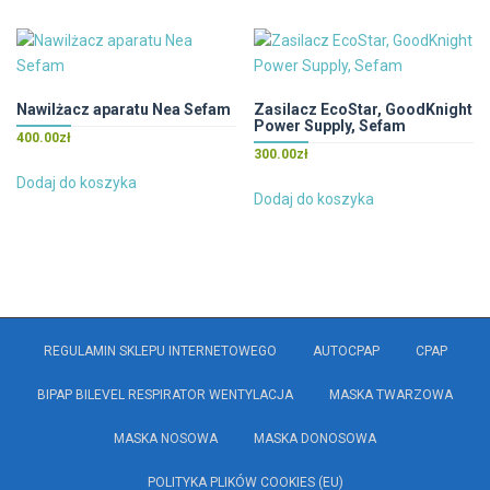
Nawilżacz aparatu Nea Sefam
Zasilacz EcoStar, GoodKnight
Power Supply, Sefam
400.00
zł
300.00
zł
Dodaj do koszyka
Dodaj do koszyka
REGULAMIN SKLEPU INTERNETOWEGO
AUTOCPAP
CPAP
BIPAP BILEVEL RESPIRATOR WENTYLACJA
MASKA TWARZOWA
MASKA NOSOWA
MASKA DONOSOWA
POLITYKA PLIKÓW COOKIES (EU)