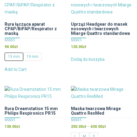
Rura łącząca aparat
Uprząż Headgear do masek
CPAP/BiPAP/Respirator z
nosowych i twarzowych
maską
Miarge Quattro standardowa
Oceniono
Oceniono
90.00
zł
120.00
zł
5.00
4.67
na 5
na 5
15 mm
19 mm
Dodaj do koszyka
Ten
Add to Cart
produkt
ma
wiele
wariantów.
Opcje
można
Rura Dreamstation 15 mm
Maska twarzowa Mirage
Philips Respironics PR15
Quattro ResMed
wybrać
na
Oceniono
Oceniono
Zakres
130.00
zł
250.00
zł
–
430.00
zł
stronie
5.00
5.00
cen:
na 5
na 5
produktu
L
M
S