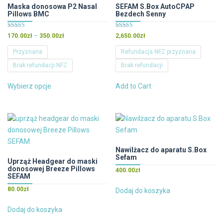
Maska donosowa P2 Nasal
SEFAM S.Box AutoCPAP
wybrać
Pillows BMC
Bezdech Senny
na
Oceniono
Oceniono
stronie
Zakres
170.00
zł
–
350.00
zł
2,650.00
zł
5.00
5.00
cen:
produktu
na 5
na 5
Przyznana
Refundacja NFZ przyznana
od
Brak refundacji NFZ
Brak refundacji
170.00zł
do
Ten
Ten
350.00zł
Wybierz opcje
Add to Cart
produkt
produkt
ma
ma
wiele
wiele
wariantów.
wariantów.
Opcje
Opcje
można
można
Nawilżacz do aparatu S.Box
Sefam
wybrać
wybrać
Uprząż Headgear do maski
donosowej Breeze Pillows
na
na
400.00
zł
SEFAM
stronie
stronie
80.00
zł
Dodaj do koszyka
produktu
produktu
Dodaj do koszyka