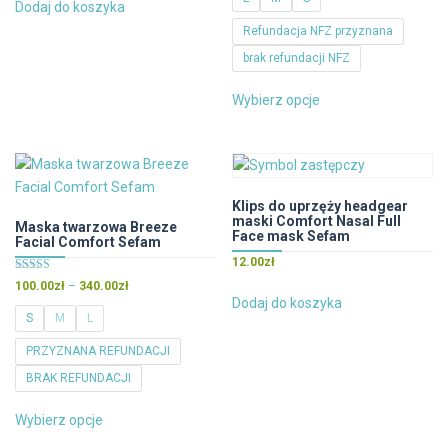
od
Dodaj do koszyka
250.00zł
Refundacja NFZ przyznana
do
brak refundacji NFZ
430.00zł
Ten
Wybierz opcje
produkt
ma
wiele
wariantów.
Opcje
Klips do uprzęży headgear
maski Comfort Nasal Full
można
Maska twarzowa Breeze
Face mask Sefam
Facial Comfort Sefam
wybrać
12.00
zł
na
Oceniono
Zakres
100.00
zł
–
340.00
zł
stronie
5.00
Dodaj do koszyka
cen:
na 5
produktu
S
M
L
od
100.00zł
PRZYZNANA REFUNDACJI
do
BRAK REFUNDACJI
340.00zł
Ten
Wybierz opcje
produkt