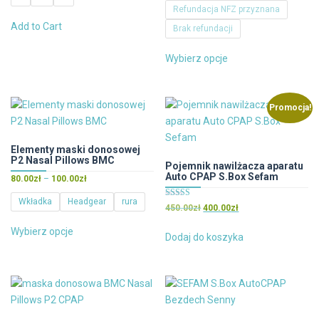
cen:
na 5
produktu
produktu
Refundacja NFZ przyznana
od
Ten
Add to Cart
Brak refundacji
310.00zł
produkt
do
Ten
ma
2,200.00zł
Wybierz opcje
produkt
wiele
ma
wariantów.
wiele
Opcje
Promocja!
wariantów.
można
Opcje
wybrać
można
na
Elementy maski donosowej
P2 Nasal Pillows BMC
wybrać
stronie
Pojemnik nawilżacza aparatu
Auto CPAP S.Box Sefam
Zakres
na
80.00
zł
–
100.00
zł
produktu
cen:
stronie
Wkładka
Headgear
rura
Oceniono
od
Pierwotna
Aktualna
450.00
zł
400.00
zł
produktu
4.00
Ten
80.00zł
cena
cena
na 5
Wybierz opcje
do
wynosiła:
wynosi:
Dodaj do koszyka
produkt
100.00zł
450.00zł.
400.00zł.
ma
wiele
wariantów.
Opcje
można