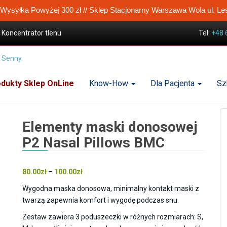
ysyłka Powyżej 300 zł // Sklep Stacjonarny Warszawa Wola ul. Le
Koncentrator tlenu
Tel:
+48 
sek CPAP
dukty Sklep OnLine
Know-How
Dla Pacjenta
Sz
Elementy maski donosowej
P2 Nasal Pillows BMC
Zakres
80.00
zł
–
100.00
zł
cen:
Wygodna maska donosowa, minimalny kontakt maski z
od
twarzą zapewnia komfort i wygodę podczas snu.
80.00zł
Zestaw zawiera 3 poduszeczki w różnych rozmiarach: S,
do