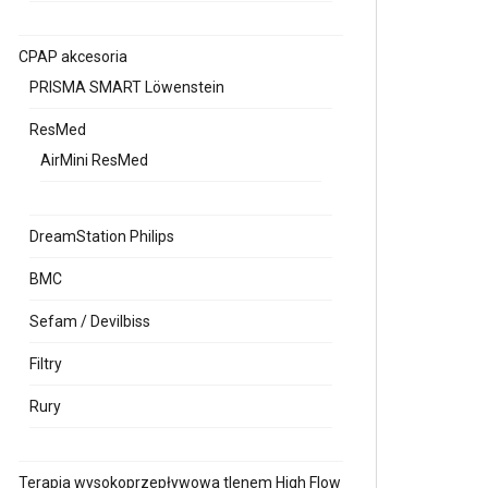
CPAP akcesoria
PRISMA SMART Löwenstein
ResMed
AirMini ResMed
DreamStation Philips
BMC
Sefam / Devilbiss
Filtry
Rury
Terapia wysokoprzepływowa tlenem High Flow