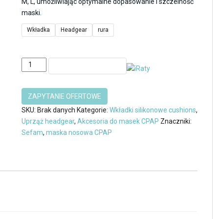
M, L, umożliwiając optymalne dopasowanie i szczelność
100.00zł
maski.
Wkładka
Headgear
rura
ilość
DODAJ DO KOSZYKA
Elementy
maski
donosowej
P2
SKU:
Brak danych
Kategorie:
Wkładki silikonowe cushions
,
Nasal
Uprząż headgear
,
Akcesoria do masek CPAP
Znaczniki:
Pillows
Sefam
,
maska nosowa CPAP
BMC