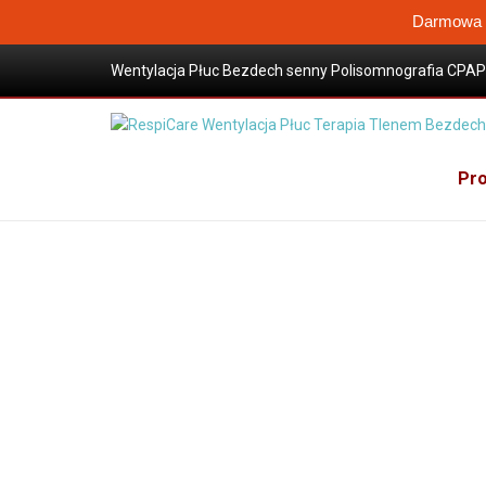
Darmowa W
Wentylacja Płuc Bezdech senny Polisomnografia CPAP 
Wysokoprzepływowa terapia tlenem
Sklep / Produkty
Maski CPAP
Akcesoria do ma
Elementy maski donosowej P2 Nasal Pillows BMC
Pro