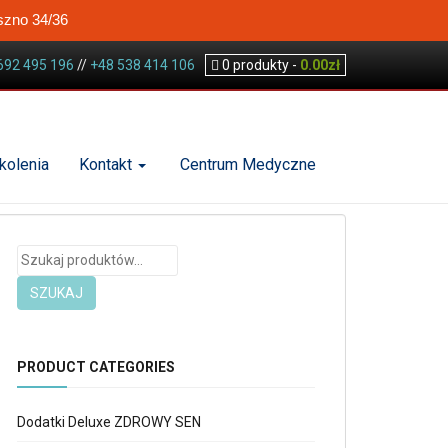
szno 34/36
692 495 196
//
+48 538 414 106
0
produkty -
0.00
zł
kolenia
Kontakt
Centrum Medyczne
Szukaj:
SZUKAJ
PRODUCT CATEGORIES
Dodatki Deluxe ZDROWY SEN