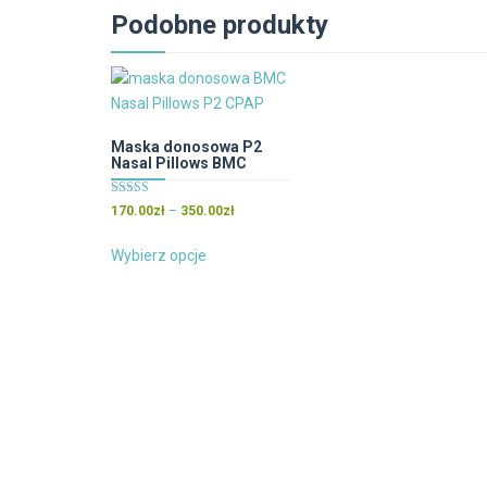
Podobne produkty
Maska donosowa P2
Nasal Pillows BMC
Oceniono
Zakres
170.00
zł
–
350.00
zł
5.00
cen:
na 5
Ten
od
Wybierz opcje
produkt
170.00zł
ma
do
wiele
350.00zł
wariantów.
Opcje
można
wybrać
na
stronie