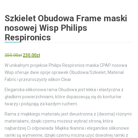
Szkielet Obudowa Frame maski
nosowej Wisp Philips
Respironics
Pierwotna
Aktualna
250.00
zł
230.00
zł
cena
cena
W unikalnym projekcie Philips Respironics maska ​​CPAP nosowa
wynosiła:
wynosi:
Wisp oferuje dwie opcje oprawek Obudowa/Szkielet, Materiał
250.00zł.
230.00zł.
Fabric i przezroczysty silikon Clear.
Elegancka silikonowa rama Obudowa jest lekka i elastyczna z
gładkimi powierzchniami, które dopasowują się do konturów
twarzy i podążają za każdym ruchem.
Rama z miękkiego materiału jest dwustronna z (dwoma) różnymi
materiałami, dzięki czemu możesz wybrać stronę, która
najbardziej Ci odpowiada. Miękka tkanina i eleganckie silikonowe
ramki są wymienne, dzięki czemu można użyć dowolnej ramki z