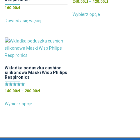
Oceniono
Zakres
240.00
zł
–
420.00
zł
4.71
cen:
160.00
zł
na 5
Ten
od
Wybierz opcje
produkt
240.00zł
Dowiedz się więcej
ma
do
wiele
420.00zł
wariantów.
Opcje
można
wybrać
na
Wkładka poduszka cushion
silikonowa Maski Wisp Philips
stronie
Respironics
produktu
Oceniono
Zakres
140.00
zł
–
200.00
zł
5.00
cen:
na 5
Ten
od
Wybierz opcje
produkt
140.00zł
ma
do
wiele
200.00zł
wariantów.
Opcje