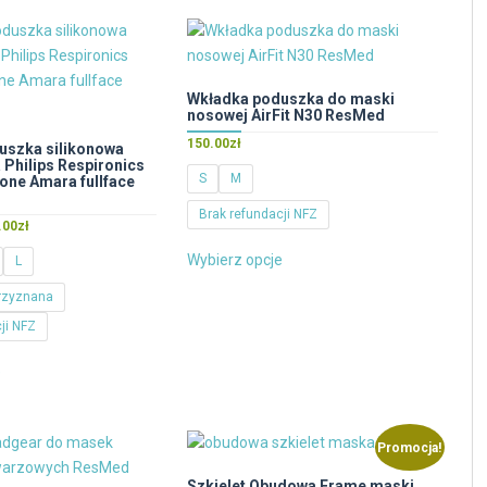
wiele
wariantów.
Opcje
można
Wkładka poduszka do maski
nosowej AirFit N30 ResMed
wybrać
na
150.00
zł
uszka silikonowa
Philips Respironics
stronie
S
M
cone Amara fullface
produktu
Brak refundacji NFZ
Zakres
.00
zł
Ten
cen:
Wybierz opcje
L
produkt
od
100.00zł
ma
rzyznana
do
wiele
ji NFZ
280.00zł
wariantów.
Ten
Opcje
e
produkt
można
ma
wybrać
wiele
na
Promocja!
wariantów.
stronie
Opcje
Szkielet Obudowa Frame maski