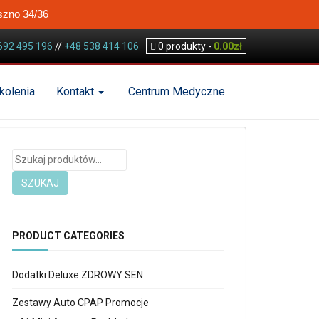
szno 34/36
692 495 196
//
+48 538 414 106
0
produkty -
0.00
zł
kolenia
Kontakt
Centrum Medyczne
Szukaj:
SZUKAJ
PRODUCT CATEGORIES
Dodatki Deluxe ZDROWY SEN
Zestawy Auto CPAP Promocje