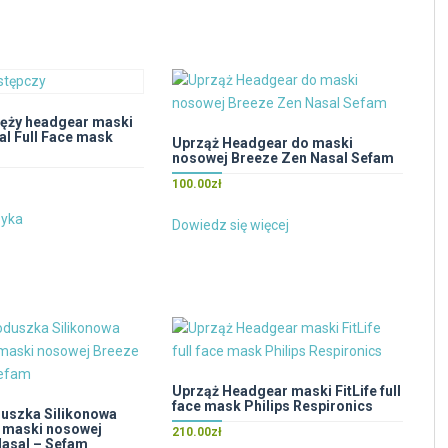
zęży headgear maski
l Full Face mask
Uprząż Headgear do maski
nosowej Breeze Zen Nasal Sefam
100.00
zł
zyka
Dowiedz się więcej
Uprząż Headgear maski FitLife full
face mask Philips Respironics
uszka Silikonowa
o maski nosowej
210.00
zł
Nasal – Sefam