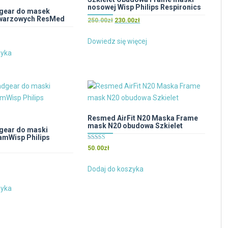
produktu
nosowej Wisp Philips Respironics
można
gear do masek
twarzowych ResMed
Pierwotna
Aktualna
wybrać
250.00
zł
230.00
zł
cena
cena
na
wynosiła:
wynosi:
Dowiedz się więcej
stronie
250.00zł.
230.00zł.
zyka
produktu
Resmed AirFit N20 Maska Frame
mask N20 obudowa Szkielet
gear do maski
amWisp Philips
Oceniono
50.00
zł
5.00
na 5
Dodaj do koszyka
zyka