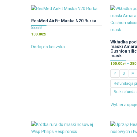
wiele
wariantów.
Opcje
ResMed AirFit Maska N20 Rurka
można
Oceniono
wybrać
100.00
zł
5.00
na
na 5
Wkładka pod
maski Amara 
Dodaj do koszyka
stronie
Cushion sili
produktu
mask
100.00
zł
–
280
P
S
M
Refundacja p
Brak refundac
Wybierz opcj