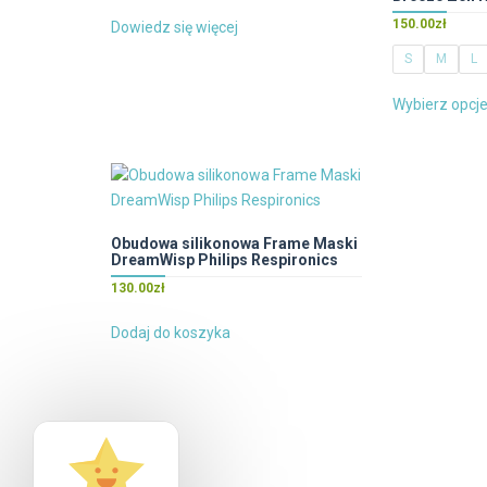
150.00
zł
Dowiedz się więcej
S
M
L
Wybierz opcj
Obudowa silikonowa Frame Maski
DreamWisp Philips Respironics
130.00
zł
Dodaj do koszyka