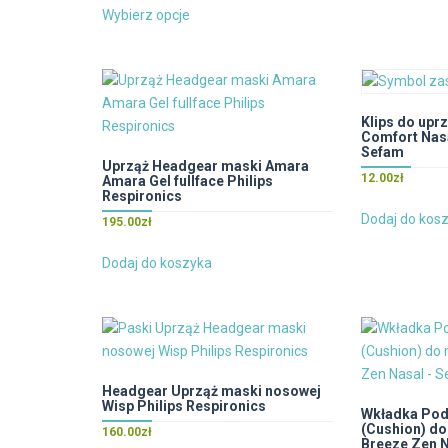
Ten
Wybierz opcje
produkt
ma
wiele
wariantów.
Opcje
Klips do upr
Comfort Nasa
można
Sefam
wybrać
Uprząż Headgear maski Amara
12.00
zł
Amara Gel fullface Philips
na
Respironics
stronie
Dodaj do kos
195.00
zł
produktu
Dodaj do koszyka
Headgear Uprząż maski nosowej
Wisp Philips Respironics
Wkładka Pod
(Cushion) d
160.00
zł
Breeze Zen 