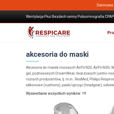
Darmowa W
Wentylacja Płuc Bezdech senny Polisomnografia CPAP 
Wysokoprzepływowa terapia tlenem
Pro
akcesoria do maski
Akcesoria do masek nosowych AirFit N20, AirFit N30i, 
gel, podnosowych DreamWear, twarzowych (ustno-nosow
różnych producentów, tj. m.in.: ResMed, Philips Respiro
silikonowe (cushions), paski/uprząż (headgear), szkiel
Posortowane
Wyświetlanie wszystkich wyników: 19
według
popularności