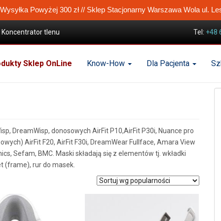
ysyłka Powyżej 300 zł // Sklep Stacjonarny Warszawa Wola ul. Le
Koncentrator tlenu
Tel:
+48 
dukty Sklep OnLine
Know-How
Dla Pacjenta
Sz
Wisp, DreamWisp, donosowych AirFit P10,AirFit P30i, Nuance pro
ych) AirFit F20, AirFit F30i, DreamWear Fullface, Amara View
nics, Sefam, BMC. Maski składają się z elementów tj. wkładki
et (frame), rur do masek.