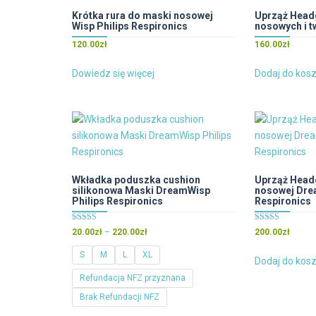
Krótka rura do maski nosowej
Uprząż Head
Wisp Philips Respironics
nosowych i 
120.00
zł
160.00
zł
Dowiedz się więcej
Dodaj do kos
Wkładka poduszka cushion
Uprząż Head
silikonowa Maski DreamWisp
nosowej Dre
Philips Respironics
Respironics
Oceniono
Oceniono
Zakres
20.00
zł
–
220.00
zł
200.00
zł
5.00
5.00
cen:
na 5
na 5
S
M
L
XL
od
Dodaj do kos
20.00zł
Refundacja NFZ przyznana
do
Brak Refundacji NFZ
220.00zł