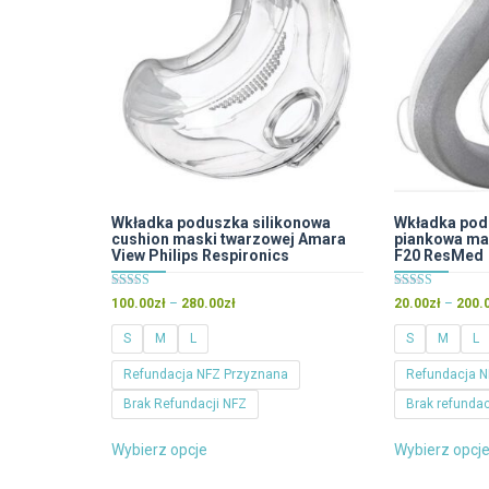
Wkładka poduszka silikonowa
Wkładka pod
cushion maski twarzowej Amara
piankowa mas
View Philips Respironics
F20 ResMed
Oceniono
Oceniono
Zakres
100.00
zł
–
280.00
zł
20.00
zł
–
200.
4.43
5.00
cen:
na 5
na 5
S
M
L
S
M
L
od
100.00zł
Refundacja NFZ Przyznana
Refundacja N
do
Brak Refundacji NFZ
Brak refundac
280.00zł
Ten
Wybierz opcje
Wybierz opcj
produkt
ma