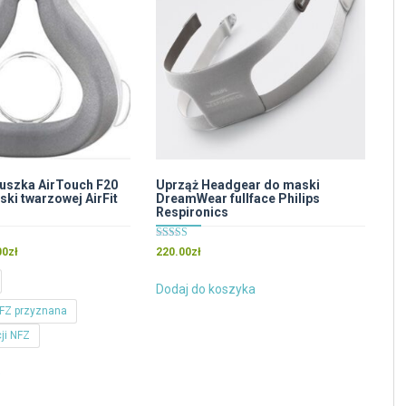
uszka AirTouch F20
Uprząż Headgear do maski
ki twarzowej AirFit
DreamWear fullface Philips
Respironics
Oceniono
Zakres
00
zł
220.00
zł
5.00
cen:
na 5
od
Dodaj do koszyka
20.00zł
FZ przyznana
do
ji NFZ
200.00zł
Ten
e
produkt
ma