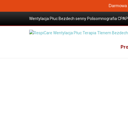
Darmowa W
Wentylacja Płuc Bezdech senny Polisomnografia CPAP 
Wysokoprzepływowa terapia tlenem
Sklep / Produkty
Maski CPAP
Akcesoria do ma
Uprząż paski Headgear do masek twarzowych F5A
Pro