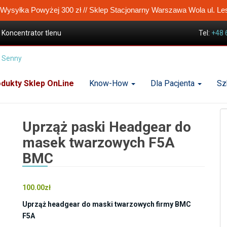
ysyłka Powyżej 300 zł // Sklep Stacjonarny Warszawa Wola ul. Le
Koncentrator tlenu
Tel:
+48 
sek CPAP
 BMC
dukty Sklep OnLine
Know-How
Dla Pacjenta
Sz
Uprząż paski Headgear do
masek twarzowych F5A
BMC
100.00
zł
Uprząż headgear do maski twarzowych firmy BMC
F5A