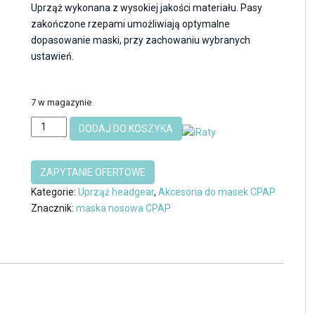
Uprząż wykonana z wysokiej jakości materiału. Pasy
zakończone rzepami umożliwiają optymalne
dopasowanie maski, przy zachowaniu wybranych
ustawień.
7 w magazynie
ilość
DODAJ DO KOSZYKA
Uprząż
paski
Headgear
do
Kategorie:
Uprząż headgear
,
Akcesoria do masek CPAP
masek
Znacznik:
maska nosowa CPAP
twarzowych
F5A
BMC