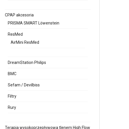
CPAP akcesoria
PRISMA SMART Löwenstein
ResMed
AirMini ResMed
DreamStation Philips
BMC
Sefam / Devilbiss
Filtry
Rury
Terapia wysokoprzepływowa tlenem High Flow