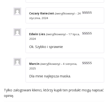
na 5
Cezary Kwiecień
(zweryfikowany)
–
24
Oceniono
5
stycznia, 2024
na 5
Edwin Lies
(zweryfikowany)
–
17 lipca,
Oceniono
5
2024
na 5
Ok. Szybko i sprawnie
Marcin
(zweryfikowany)
–
4 sierpnia,
Oceniono
5
2025
na 5
Dla mnie najlepsza maska.
Tylko zalogowani klienci, którzy kupili ten produkt mogą napisać
opinię.