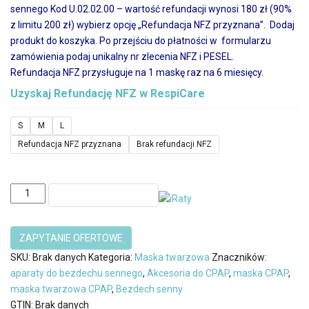
sennego Kod U.02.02.00 – wartość refundacji wynosi 180 zł (90%
z limitu 200 zł) wybierz opcję „Refundacja NFZ przyznana”. Dodaj
produkt do koszyka. Po przejściu do płatności w formularzu
zamówienia podaj unikalny nr zlecenia NFZ i PESEL.
Refundacja NFZ przysługuje na 1 maskę raz na 6 miesięcy.
Uzyskaj Refundację NFZ w
RespiCare
S
M
L
Refundacja NFZ przyznana
Brak refundacji NFZ
ilość
DODAJ DO KOSZYKA
Maska
twarzowa
F5A
full
SKU:
Brak danych
Kategoria:
Maska twarzowa
Znaczników:
face
aparaty do bezdechu sennego
,
Akcesoria do CPAP
,
maska CPAP
,
mask
maska twarzowa CPAP
,
Bezdech senny
BMC
GTIN:
Brak danych