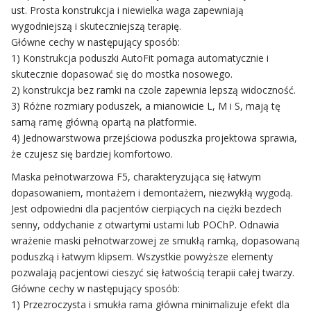
ust. Prosta konstrukcja i niewielka waga zapewniają
wygodniejszą i skuteczniejszą terapię.
Główne cechy w następujący sposób:
1) Konstrukcja poduszki AutoFit pomaga automatycznie i
skutecznie dopasować się do mostka nosowego.
2) konstrukcja bez ramki na czole zapewnia lepszą widoczność.
3) Różne rozmiary poduszek, a mianowicie L, M i S, mają tę
samą ramę główną opartą na platformie.
4) Jednowarstwowa przejściowa poduszka projektowa sprawia,
że ​​czujesz się bardziej komfortowo.
Maska pełnotwarzowa F5, charakteryzująca się łatwym
dopasowaniem, montażem i demontażem, niezwykłą wygodą.
Jest odpowiedni dla pacjentów cierpiących na ciężki bezdech
senny, oddychanie z otwartymi ustami lub POChP. Odnawia
wrażenie maski pełnotwarzowej ze smukłą ramką, dopasowaną
poduszką i łatwym klipsem. Wszystkie powyższe elementy
pozwalają pacjentowi cieszyć się łatwością terapii całej twarzy.
Główne cechy w następujący sposób:
1) Przezroczysta i smukła rama główna minimalizuje efekt dla