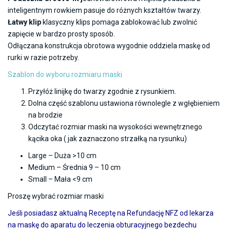
inteligentnym rowkiem pasuje do różnych kształtów twarzy.
Łatwy klip
klasyczny klips pomaga zablokować lub zwolnić
zapięcie w bardzo prosty sposób.
Odłączana konstrukcja obrotowa wygodnie oddziela maskę od
rurki w razie potrzeby.
Szablon do wyboru rozmiaru maski
Przyłóż linijkę do twarzy zgodnie z rysunkiem.
Dolna część szablonu ustawiona równolegle z wgłębieniem
na brodzie
Odczytać rozmiar maski na wysokości wewnętrznego
kącika oka ( jak zaznaczono strzałką na rysunku)
Large – Duża >10 cm
Medium – Średnia 9 – 10 cm
Small – Mała <9 cm
Proszę wybrać rozmiar maski
Jeśli posiadasz aktualną Receptę na Refundację NFZ od lekarza
na maskę do aparatu do leczenia obturacyjnego bezdechu