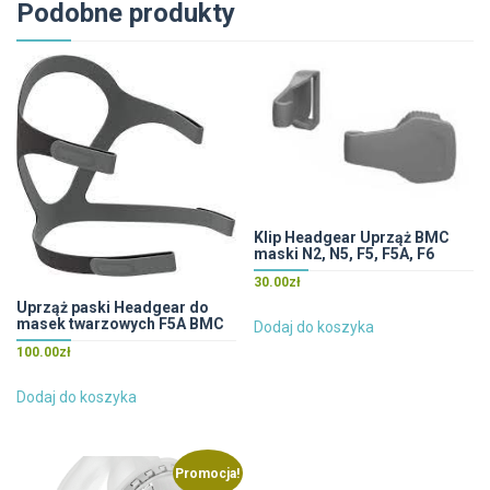
Podobne produkty
Klip Headgear Uprząż BMC
maski N2, N5, F5, F5A, F6
30.00
zł
Uprząż paski Headgear do
masek twarzowych F5A BMC
Dodaj do koszyka
100.00
zł
Dodaj do koszyka
Promocja!