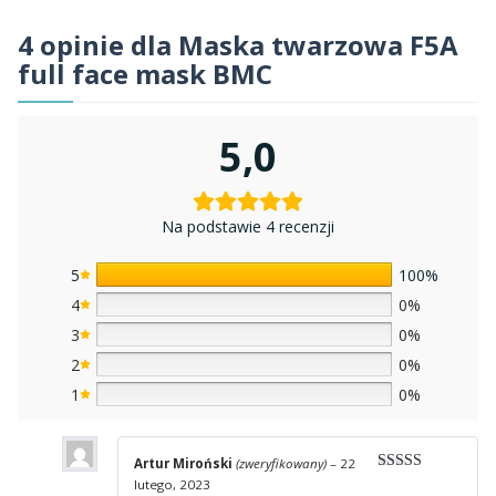
4 opinie dla
Maska twarzowa F5A
full face mask BMC
5,0
Na podstawie 4 recenzji
5
100%
4
0%
3
0%
2
0%
1
0%
Artur Miroński
(zweryfikowany)
–
22
Oceniono
5
lutego, 2023