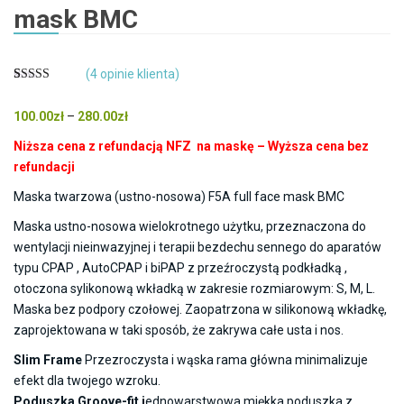
mask BMC
(
4
opinie klienta)
Oceniony
4
5.00
na 5 na
Zakres
100.00
zł
–
280.00
zł
podstawie
ocen
cen:
klientów
Niższa cena z refundacją NFZ na maskę – Wyższa cena bez
od
refundacji
100.00zł
Maska twarzowa (ustno-nosowa) F5A full face mask BMC
do
280.00zł
Maska ustno-nosowa wielokrotnego użytku, przeznaczona do
wentylacji nieinwazyjnej i terapii bezdechu sennego do aparatów
typu CPAP , AutoCPAP i biPAP z przeźroczystą podkładką ,
otoczona sylikonową wkładką w zakresie rozmiarowym: S, M, L.
Maska bez podpory czołowej. Zaopatrzona w silikonową wkładkę,
zaprojektowana w taki sposób, że zakrywa całe usta i nos.
Slim Frame
Przezroczysta i wąska rama główna minimalizuje
efekt dla twojego wzroku.
Poduszka Groove-fit j
ednowarstwowa miękka poduszka z