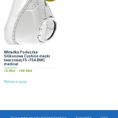
Wkładka Poduszka
Silikonowa Cushion maski
twarzowej F5 i F5A BMC
medical
Zakres
10.00
zł
–
190.00
zł
cen:
Ten
od
Wybierz opcje
produkt
10.00zł
ma
do
wiele
190.00zł
wariantów.
Opcje
można