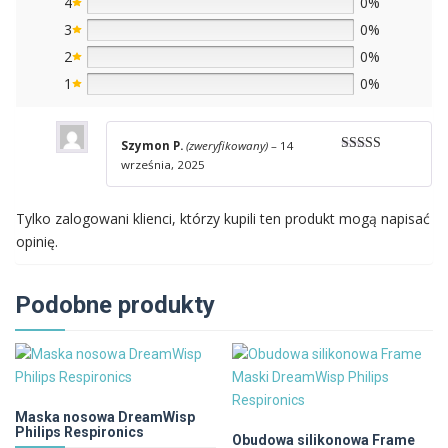
4
0%
3
0%
2
0%
1
0%
Szymon P.
(zweryfikowany)
–
14
Oceniono
5
września, 2025
na 5
Tylko zalogowani klienci, którzy kupili ten produkt mogą napisać
opinię.
Podobne produkty
Maska nosowa DreamWisp
Philips Respironics
Obudowa silikonowa Frame