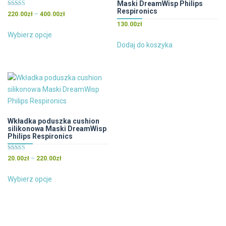
Maski DreamWisp Philips
Respironics
Oceniono
Zakres
220.00
zł
–
400.00
zł
5.00
cen:
na 5
130.00
zł
Ten
od
Wybierz opcje
produkt
220.00zł
Dodaj do koszyka
ma
do
wiele
400.00zł
wariantów.
Opcje
można
wybrać
na
Wkładka poduszka cushion
silikonowa Maski DreamWisp
stronie
Philips Respironics
produktu
Oceniono
Zakres
20.00
zł
–
220.00
zł
5.00
cen:
na 5
Ten
od
Wybierz opcje
produkt
20.00zł
ma
do
wiele
220.00zł
wariantów.