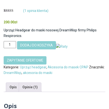
(
1
opinia klienta)
Oceniony
1
5.00
na 5 na
200.00
zł
podstawie
oceny klienta
Uprząż Headgear do maski nosowej DreamWisp firmy Philips
Respironics.
ilość
DODAJ DO KOSZYKA
Uprząż
Headgear
do
maski
Kategorie:
Uprząż headgear
,
Akcesoria do masek CPAP
Znaczniki:
nosowej
DreamWisp
,
akcesoria do maski
DreamWisp
Philips
Opis
Opinie (1)
Respironics
Opis