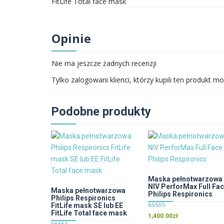
FitLife Total face mask
Opinie
Nie ma jeszcze żadnych recenzji
Tylko zalogowani klienci, którzy kupili ten produkt mo
Podobne produkty
Maska pełnotwarzowa
NIV PerforMax Full Fa
Maska pełnotwarzowa
Philips Respironics
Philips Respironics
FitLife mask SE lub EE
FitLife Total face mask
Oceniono
1,400.00
zł
5.00