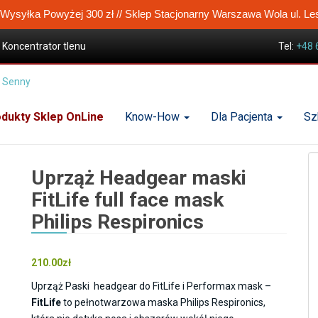
ysyłka Powyżej 300 zł // Sklep Stacjonarny Warszawa Wola ul. Le
Koncentrator tlenu
Tel:
+48 
sek CPAP
s Respironics
dukty Sklep OnLine
Know-How
Dla Pacjenta
Sz
Uprząż Headgear maski
FitLife full face mask
Philips Respironics
210.00
zł
Uprząż Paski headgear do FitLife i Performax mask –
FitLife
to pełnotwarzowa maska Philips Respironics,