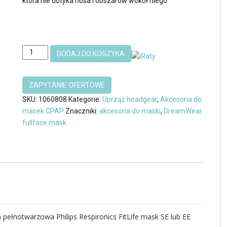
która nie dotyka nosa i obszarów wokół niego
ilość
DODAJ DO KOSZYKA
Uprząż
Headgear
maski
FitLife
SKU:
1060808
Kategorie:
Uprząż headgear
,
Akcesoria do
full
masek CPAP
Znaczniki:
akcesoria do maski
,
DreamWear
face
fullface mask
mask
Philips
Respironics
 pełnotwarzowa Philips Respironics FitLife mask SE lub EE