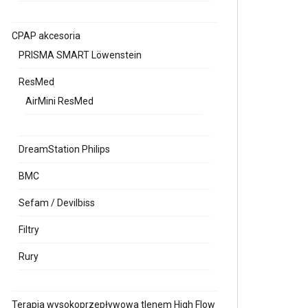
CPAP akcesoria
PRISMA SMART Löwenstein
ResMed
AirMini ResMed
DreamStation Philips
BMC
Sefam / Devilbiss
Filtry
Rury
Terapia wysokoprzepływowa tlenem High Flow