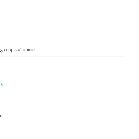
gą napisać opinię.
ce