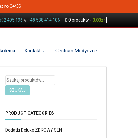
szno 34/36
692 495 196
//
+48 538 414 106
0
produkty -
0.00
zł
kolenia
Kontakt
Centrum Medyczne
Szukaj:
SZUKAJ
PRODUCT CATEGORIES
Dodatki Deluxe ZDROWY SEN