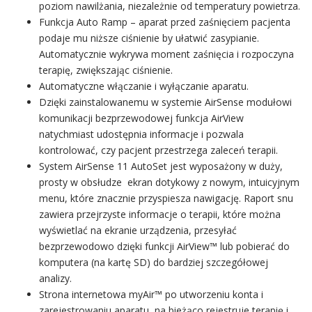
poziom nawilżania, niezależnie od temperatury powietrza.
Funkcja Auto Ramp – aparat przed zaśnięciem pacjenta
podaje mu niższe ciśnienie by ułatwić zasypianie.
Automatycznie wykrywa moment zaśnięcia i rozpoczyna
terapię, zwiększając ciśnienie.
Automatyczne włączanie i wyłączanie aparatu.
Dzięki zainstalowanemu w systemie AirSense modułowi
komunikacji bezprzewodowej funkcja AirView
natychmiast udostępnia informacje i pozwala
kontrolować, czy pacjent przestrzega zaleceń terapii.
System AirSense 11 AutoSet jest wyposażony w duży,
prosty w obsłudze ekran dotykowy z nowym, intuicyjnym
menu, które znacznie przyspiesza nawigację. Raport snu
zawiera przejrzyste informacje o terapii, które można
wyświetlać na ekranie urządzenia, przesyłać
bezprzewodowo dzięki funkcji AirView™ lub pobierać do
komputera (na kartę SD) do bardziej szczegółowej
analizy.
Strona internetowa myAir™ po utworzeniu konta i
zarejestrowaniu aparatu, na bieżąco rejestruje terapię i