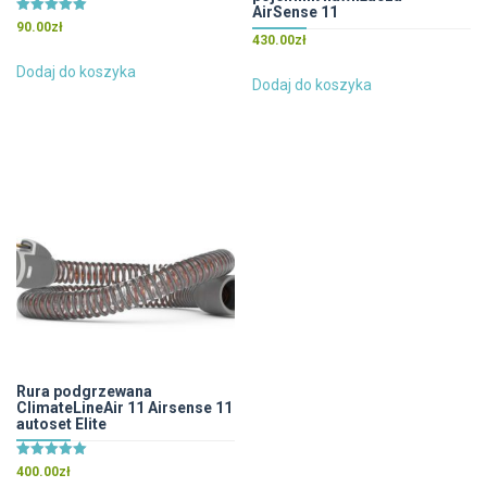
AirSense 11
Oceniono
90.00
zł
5.00
430.00
zł
na 5
Dodaj do koszyka
Dodaj do koszyka
Rura podgrzewana
ClimateLineAir 11 Airsense 11
autoset Elite
Oceniono
400.00
zł
5.00