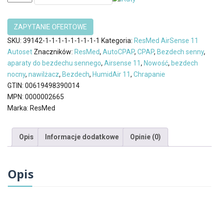
ResMed
AirSense
11
AutoSet
SKU:
39142-1-1-1-1-1-1-1-1-1
Kategoria:
ResMed AirSense 11
z
Autoset
Znaczników:
ResMed
,
AutoCPAP
,
CPAP
,
Bezdech senny
,
Nawilżaczem
aparaty do bezdechu sennego
,
Airsense 11
,
Nowość
,
bezdech
Maska
nocny
,
nawilżacz
,
Bezdech
,
HumidAir 11
,
Chrapanie
AirFit
GTIN:
00619498390014
N30i
MPN:
0000002665
Marka:
ResMed
Opis
Informacje dodatkowe
Opinie (0)
Opis