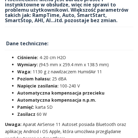
instynktowne w obsłudze, więc nie sprawi to
problemu użytkownikowi. Większość parametrów
takich jak: RampTime, Auto, SmartStart,
SmartStop, AHI, AI…itd. pozostaje bez zmian.
Dane techniczne:
Ciśnienie:
4-20 cm H2O
Wymiary:
(94.5 mm x 259.4 mm x 138.5 mm)
Waga:
1130 g z nawilżaczem HumidAir 11
Poziom hałasu:
25 dBA
Napięcie zasilania:
100-240 V
Automatyczna kompensacja przecieku
Automatyczna kompensacja n.p.m.
Pamięć:
karta SD
Zasilacz
60 W
Uwaga:
Aparat AirSense 11 Autoset posiada Bluetooth oraz
aplikację Andriod i OS Apple, która umożliwia przeglądanie