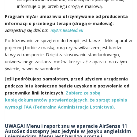
informuje o jej przebiegu drogą e-mailową.
Program myAir umożliwia otrzymywanie od producenta
informacji o przebiegu terapii (drogą e-mailową):
Zarejestruj się dziś na:
myAir.ResMed.eu
Podróżowanie ze sprzętem do terapii jest łatwe – lekki aparat w
pojemnej torbie z maską, rurą czy nawilżaczem jest bardzo
łatwy w transporcie. Dzięki zastosowaniu standardowego,
uniwersalnego zasilacza można korzystać z aparatu na całym
świecie, nawet w samolocie.
Jeśli podróżujesz samolotem, przed użyciem urządzenia
podczas lotu konieczne będzie uzyskanie pozwolenia od
pracownika linii lotniczych.
Zabierz ze sobą
kopię dokumentów potwierdzających, że sprzęt spełnia
wymogi FAA (Federalna Administracja Lotnictwa).
UWAGA! Menu i raport snu w aparacie AirSense 11
AutoSet dostępny jest jedynie w języku angielskim
i niemieckim. Menu jest bardzo proste i