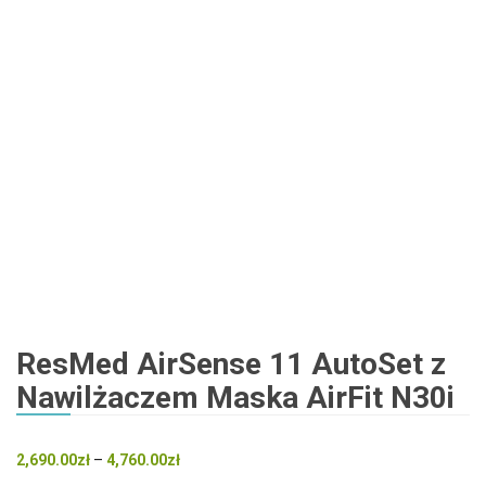
ResMed AirSense 11 AutoSet z
Nawilżaczem Maska AirFit N30i
Zakres
2,690.00
zł
–
4,760.00
zł
cen: