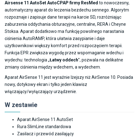
Airsense 11 AutoSet AutoCPAP firmy ResMed
to nowoczesny,
od
automatyczny aparat do leczenia bezdechu sennego. Algorytm
2,690.00zł
rozpoznaje i zapisuje dane terapii na karcie SD, rozróżniając
do
zaburzenia oddychania obturacyjne, centralne, RERA i Cheyne
4,760.00zł
Stoksa. Aparat dodatkowo ma funkcję powolnego narastania
ciśnienia AutoRAMP, która ułatwia zasypianie i daje
użytkownikowi większy komfort przed rozpoczęciem terapii.
Funkcja EPR zwiększa wygodę przez wspomaganie wdechu i
wydechu: technologia „
Łatwy oddech
”, pozwala na delikatne
zmiany ciśnienia między wdechem, a wydechem.
Aparat AirSense 11 jest wyraźnie lżejszy niż AirSense 10. Posiada
nowy, dotykowy ekran i tylko jeden klawisz
włączający/wyłączający urządzenie.
W zestawie
Aparat AirSense 11 AutoSet
Rura SlimLine standardowa
Zasilacz i przewód zasilający