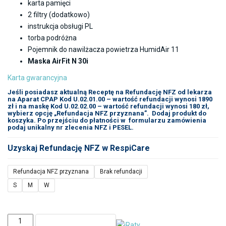
karta pamięci
2 filtry (dodatkowo)
instrukcja obsługi PL
torba podróżna
Pojemnik do nawilżacza powietrza HumidAir 11
Maska AirFit N 30i
Karta gwarancyjna
Jeśli posiadasz aktualną Receptę na Refundację NFZ od lekarza
na Aparat CPAP Kod U.02.01.00 – wartość refundacji wynosi 1890
zł i na maskę Kod U.02.02.00 – wartość refundacji wynosi 180 zł,
wybierz opcję „Refundacja NFZ przyznana”. Dodaj produkt do
koszyka. Po przejściu do płatności w formularzu zamówienia
podaj unikalny nr zlecenia NFZ i PESEL.
Uzyskaj Refundację NFZ w RespiCare
Refundacja NFZ przyznana
Brak refundacji
S
M
W
ilość
DODAJ DO KOSZYKA