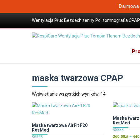
Darmowa W
Wentylacja Płuc Bezdech senny Polisomnografia CPAP 
Wysokoprzepływowa terapia tlenem
Pro
maska twarzowa CPAP
Posortowane
Wyświetlanie wszystkich wyników: 14
według
popularności
Maska twarzo
ResMed
Maska twarzowa AirFit F20
ResMed
Oceniono
260.00
zł
–
440
5.00