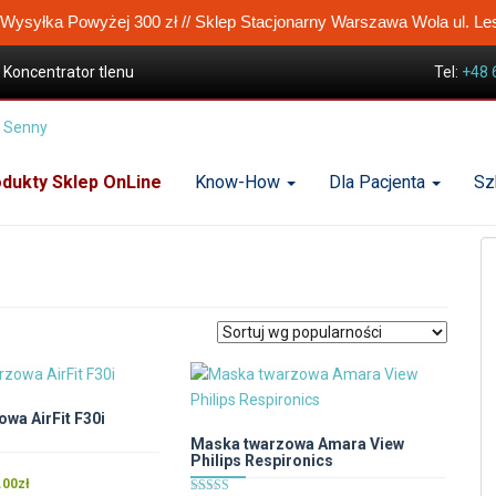
ysyłka Powyżej 300 zł // Sklep Stacjonarny Warszawa Wola ul. Le
Koncentrator tlenu
Tel:
+48 
dukty Sklep OnLine
Know-How
Dla Pacjenta
Sz
wa AirFit F30i
Maska twarzowa Amara View
Philips Respironics
Zakres
.00
zł