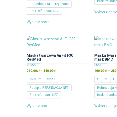
Brak refundac
300.00zł
Refundacja NFZ przyznana
do
Brak Refundacji NFZ
Wybierz opcj
480.00zł
Ten
Wybierz opcje
produkt
ma
wiele
wariantów.
Opcje
można
Maska twarzowa AirFit F30
Maska twarzo
ResMed
mask BMC
wybrać
na
Oceniono
Oceniono
Zakres
260.00
zł
–
440.00
zł
100.00
zł
–
280
stronie
4.50
5.00
cen:
na 5
na 5
produktu
Medium
Small
S
M
L
od
260.00zł
Recepta REFUNDACJA NFZ
Refundacja N
do
Brak refundacji NFZ
Brak refundac
440.00zł
Ten
Wybierz opcje
Wybierz opcj
produkt
ma