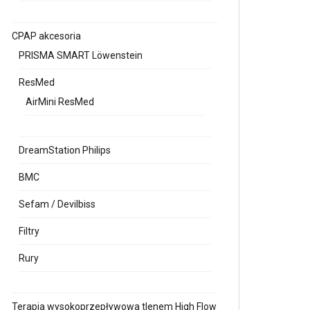
CPAP akcesoria
PRISMA SMART Löwenstein
ResMed
AirMini ResMed
DreamStation Philips
BMC
Sefam / Devilbiss
Filtry
Rury
Terapia wysokoprzepływowa tlenem High Flow