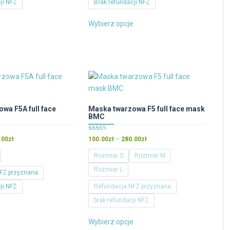
ji NFZ
Brak refundacji NFZ
420.00zł
440.00zł
Ten
Ten
e
Wybierz opcje
produkt
produkt
ma
ma
wiele
wiele
wariantów.
wariantów.
Opcje
Opcje
można
można
wybrać
wybrać
wa F5A full face
Maska twarzowa F5 full face mask
na
na
BMC
stronie
stronie
produktu
produktu
Oceniono
Zakres
Zakres
.00
zł
100.00
zł
–
280.00
zł
4.67
cen:
cen:
na 5
Rozmiar S
Rozmiar M
od
od
Rozmiar L
100.00zł
100.00zł
FZ przyznana
do
do
ji NFZ
Refundacja NFZ przyznana
280.00zł
280.00zł
Ten
brak refundacji NFZ
e
produkt
Ten
Wybierz opcje
ma
produkt