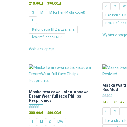
Oceniono
na 5
Zakres
210.00
zł
–
390.00
zł
4.90
S
M
W 
cen:
na 5
S
M
M for Her (M dla kobiet)
od
Refundacja N
L
210.00zł
Brak Refunda
do
Refundacja NFZ przyznana
390.00zł
Wybierz opcj
brak refundacji NFZ
Ten
Wybierz opcje
produkt
ma
wiele
wariantów.
Opcje
można
Maska twarz
ResMed
wybrać
Maska twarzowa ustno-nosowa
DreamWear full face Philips
na
Respironics
Oceniono
240.00
zł
–
420
stronie
5.00
na 5
produktu
S
M
L
Oceniono
Zakres
300.00
zł
–
480.00
zł
5.00
cen:
na 5
Refundacja N
L
M
S
MW
od