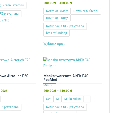
cen:
Oceniono
Zakres
300.00
zł
–
480.00
zł
5.00
(L średni szeroki)
od
cen:
na 5
Rozmiar S Mały
Rozmiar M Średni
260.00zł
od
FZ przyznana
do
Rozmiar L Duży
300.00zł
cji NFZ
440.00zł
do
Refundacja NFZ przyznana
Ten
480.00zł
e
produkt
brak refundacji
ma
Ten
Wybierz opcje
wiele
produkt
wariantów.
ma
Opcje
wiele
można
wariantów.
wybrać
Opcje
na
można
owa Airtouch F20
Maska twarzowa AirFit F40
stronie
ResMed
wybrać
produktu
na
Oceniono
Zakres
Zakres
.00
zł
260.00
zł
–
440.00
zł
stronie
5.00
cen:
cen:
na 5
produktu
SW
M
M dla kobiet
L
od
od
240.00zł
260.00zł
FZ przyznana
Refundacja NFZ przyznana
do
do