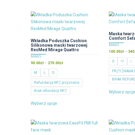
wiele
wariantów.
Opcje
można
wybrać
Maska twarz
na
Comfort Se
Wkładka Poduszka Cushion
stronie
Silikonowa maski twarzowej
ResMed Mirage Quattro
Oceniono
100.00
zł
–
340
produktu
5.00
na 5
S
M
L
Oceniono
Zakres
90.00
zł
–
270.00
zł
5.00
cen:
na 5
PRZYZNANA 
M
L
S
od
BRAK REFUN
90.00zł
Refundacja NFZ przyznana
do
Brak refundacji NFZ
Wybierz opcj
270.00zł
Ten
Wybierz opcje
produkt
ma
wiele
wariantów.
Opcje