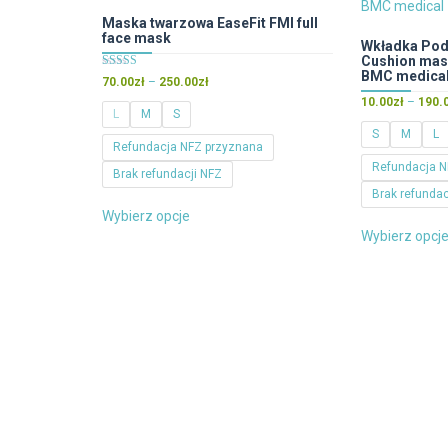
można
Maska twarzowa EaseFit FMI full
face mask
wybrać
Wkładka Pod
Cushion mask
na
BMC medica
Oceniono
Zakres
70.00
zł
–
250.00
zł
stronie
5.00
cen:
na 5
10.00
zł
–
190.
produktu
L
M
S
od
S
M
L
70.00zł
Refundacja NFZ przyznana
do
Refundacja N
Brak refundacji NFZ
250.00zł
Brak refundac
Ten
Wybierz opcje
produkt
Wybierz opcj
ma
wiele
wariantów.
Opcje
można
wybrać
na
stronie
produktu