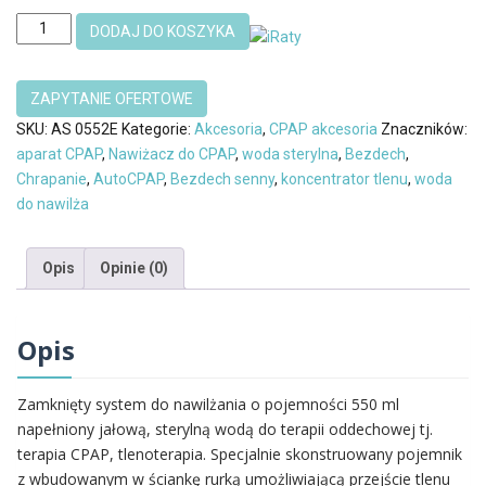
ilość
DODAJ DO KOSZYKA
Woda
sterylna
do
nawilżacza
SKU:
AS 0552E
Kategorie:
Akcesoria
,
CPAP akcesoria
Znaczników:
koncentrator
aparat CPAP
,
Nawiżacz do CPAP
,
woda sterylna
,
Bezdech
,
tlenu
Chrapanie
,
AutoCPAP
,
Bezdech senny
,
koncentrator tlenu
,
woda
do nawilża
Opis
Opinie (0)
Opis
Zamknięty system do nawilżania o pojemności 550 ml
napełniony jałową, sterylną wodą do terapii oddechowej tj.
terapia CPAP, tlenoterapia. Specjalnie skonstruowany pojemnik
z wbudowanym w ściankę rurką umożliwiającą przejście tlenu