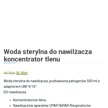
Woda sterylna do nawilżacza
koncentrator tlenu
Pierwotna
Aktualna
40.00
zł
35.00
zł
cena
cena
Woda sterylna do nawilżacza, pozbawiona patogenów 500 ml z
wynosiła:
wynosi:
adaptorem UNF 9/16″.
40.00zł.
35.00zł.
DO nawilżacza:
Koncentratorów tlenu
Nawilżaczów aparatów CPAP/BiPAP/Respiratorów