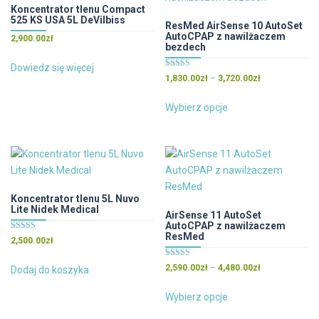
Koncentrator tlenu Compact
525 KS USA 5L DeVilbiss
ResMed AirSense 10 AutoSet
AutoCPAP z nawilżaczem
2,900.00
zł
bezdech
Dowiedz się więcej
Oceniono
Zakres
1,830.00
zł
–
3,720.00
zł
5.00
cen:
na 5
Ten
od
Wybierz opcje
produkt
1,830.00zł
ma
do
wiele
3,720.00zł
wariantów.
Opcje
można
Koncentrator tlenu 5L Nuvo
Lite Nidek Medical
wybrać
AirSense 11 AutoSet
AutoCPAP z nawilżaczem
na
ResMed
Oceniono
2,500.00
zł
stronie
5.00
na 5
produktu
Oceniono
Zakres
2,590.00
zł
–
4,480.00
zł
Dodaj do koszyka
5.00
cen:
na 5
Ten
od
Wybierz opcje
produkt
2,590.00zł