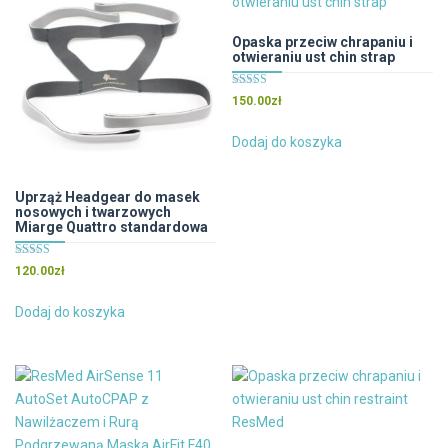
Opcje
można
Opaska przeciw chrapaniu i
otwieraniu ust chin strap
wybrać
na
Oceniono
150.00
zł
stronie
5.00
na 5
produktu
Dodaj do koszyka
Uprząż Headgear do masek
nosowych i twarzowych
Miarge Quattro standardowa
Oceniono
120.00
zł
4.67
na 5
Dodaj do koszyka