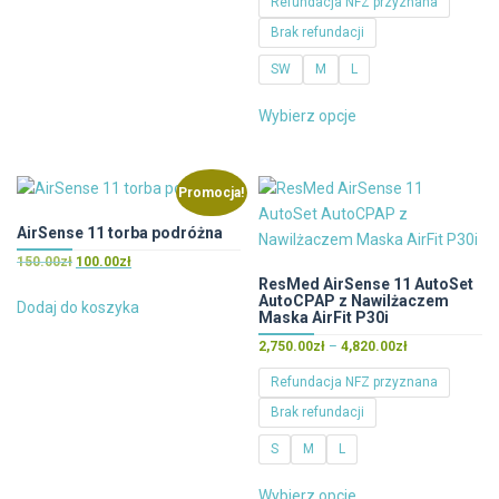
Refundacja NFZ przyznana
od
Brak refundacji
2,880.00zł
do
SW
M
L
4,950.00zł
Ten
Wybierz opcje
produkt
ma
wiele
Promocja!
wariantów.
Opcje
AirSense 11 torba podróżna
można
Pierwotna
Aktualna
150.00
zł
100.00
zł
wybrać
cena
cena
ResMed AirSense 11 AutoSet
AutoCPAP z Nawilżaczem
na
wynosiła:
wynosi:
Dodaj do koszyka
Maska AirFit P30i
150.00zł.
100.00zł.
stronie
Zakres
2,750.00
zł
–
4,820.00
zł
produktu
cen:
Refundacja NFZ przyznana
od
Brak refundacji
2,750.00zł
do
S
M
L
4,820.00zł
Ten
Wybierz opcje