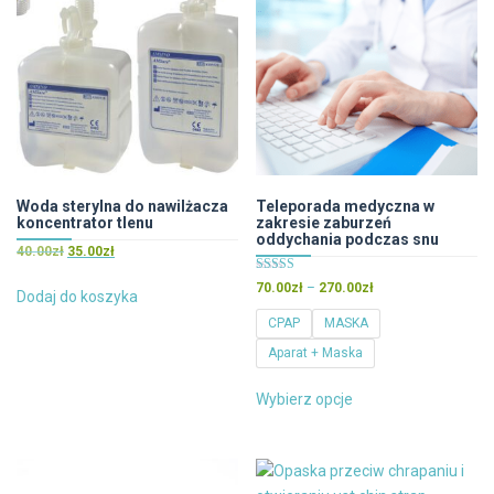
Woda sterylna do nawilżacza
Teleporada medyczna w
koncentrator tlenu
zakresie zaburzeń
oddychania podczas snu
Pierwotna
Aktualna
40.00
zł
35.00
zł
cena
cena
Oceniono
Zakres
70.00
zł
–
270.00
zł
wynosiła:
wynosi:
Dodaj do koszyka
4.86
cen:
na 5
40.00zł.
35.00zł.
CPAP
MASKA
od
Aparat + Maska
70.00zł
do
Ten
270.00zł
Wybierz opcje
produkt
ma
wiele
wariantów.