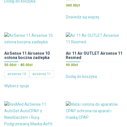
Dodaj do koszyka
produktu
Oceniono
340.00
zł
5.00
na 5
Dowiedz się więcej
AirSense 11 Airsense 10
Air 11 Air OUTLET Airsense 11
osłona boczna zaślepka
Resmed
Zakres
50.00
zł
–
80.00
zł
90.00
zł
cen:
airsense 10
airsense 11
od
Dodaj do koszyka
Ten
50.00zł
Wybierz opcje
do
produkt
80.00zł
ma
wiele
wariantów.
Opcje
można