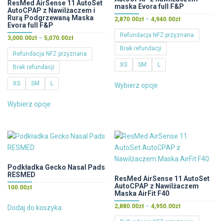
stronie
ResMed AirSense 11 AutoSet
maska Evora full F&P
AutoCPAP z Nawilżaczem i
produktu
Rurą Podgrzewaną Maska
Zakres
2,870.00
zł
–
4,940.00
zł
Evora full F&P
cen:
Refundacja NFZ przyznana
Zakres
3,000.00
zł
–
5,070.00
zł
od
cen:
Brak refundacji
2,870.00zł
Refundacja NFZ przyznana
od
do
XS
SM
L
Brak refundacji
3,000.00zł
4,940.00zł
do
Ten
XS
SM
L
Wybierz opcje
5,070.00zł
produkt
Ten
ma
Wybierz opcje
produkt
wiele
ma
wariantów.
wiele
Opcje
wariantów.
można
Opcje
wybrać
można
Podkładka Gecko Nasal Pads
na
RESMED
wybrać
ResMed AirSense 11 AutoSet
stronie
AutoCPAP z Nawilżaczem
na
100.00
zł
produktu
Maska AirFit F40
stronie
Zakres
2,880.00
zł
–
4,950.00
zł
Dodaj do koszyka
produktu
cen: