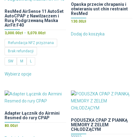
Opaska przeciw chrapaniu i
otwieraniu ust chin restraint
ResMed AirSense 11 AutoSet
ResMed
AutoCPAP z Nawilżaczem i
Rurą Podgrzewaną Maska
130.00
zł
AirFit F40
Zakres
3,000.00
zł
–
5,070.00
zł
Dodaj do koszyka
cen:
Refundacja NFZ przyznana
od
Brak refundacji
3,000.00zł
do
SW
M
L
5,070.00zł
Ten
Wybierz opcje
produkt
ma
wiele
wariantów.
Opcje
można
Adapter Łącznik do Airmini
Resmed do rury CPAP
wybrać
PODUSZKA CPAP Z PIANKĄ
MEMORY Z ŻELEM
na
80.00
zł
CHŁODZĄCYM
stronie