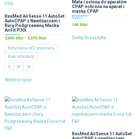
wybrać
Mata i osłona do aparatów
CPAP ochrona na aparat i
na
maskę CPAP
stronie
ResMed AirSense 11 AutoSet
AutoCPAP z Nawilżaczem i
produktu
Oceniono
100.00
zł
Rurą Podgrzewaną Maska
5.00
AirFit P30i
na 5
Dodaj do koszyka
Zakres
3,000.00
zł
–
5,070.00
zł
cen:
Refundacja NFZ przyznana
od
Brak refundacji
3,000.00zł
do
S
M
W
5,070.00zł
Ten
Wybierz opcje
produkt
ma
wiele
wariantów.
Opcje
można
wybrać
na
ResMed AirSense 11 AutoSet
AutoCPAP z nawilżaczem