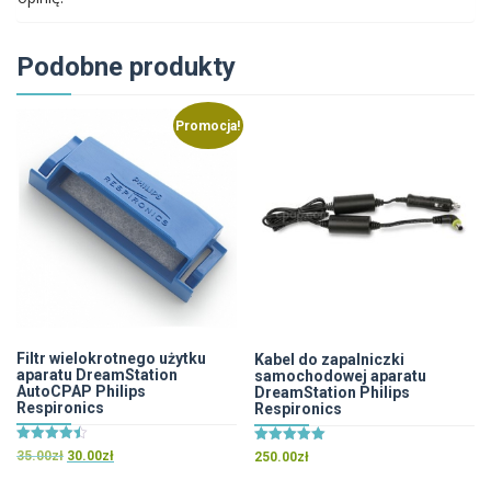
Podobne produkty
Promocja!
Filtr wielokrotnego użytku
Kabel do zapalniczki
aparatu DreamStation
samochodowej aparatu
AutoCPAP Philips
DreamStation Philips
Respironics
Respironics
Oceniono
Oceniono
Pierwotna
Aktualna
35.00
zł
30.00
zł
250.00
zł
4.50
5.00
cena
cena
na 5
na 5