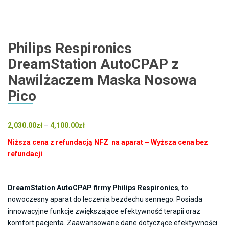
Philips Respironics
DreamStation AutoCPAP z
Nawilżaczem Maska Nosowa
Pico
Zakres
2,030.00
zł
–
4,100.00
zł
cen:
Niższa cena z refundacją NFZ na aparat – Wyższa cena bez
od
refundacji
2,030.00zł
do
4,100.00zł
DreamStation AutoCPAP firmy Philips Respironics
, to
nowoczesny aparat do leczenia bezdechu sennego. Posiada
innowacyjne funkcje zwiększające efektywność terapii oraz
komfort pacjenta. Zaawansowane dane dotyczące efektywności