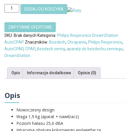
ilość
DODAJ DO KOSZYKA
Philips
Respironics
DreamStation
AutoCPAP
SKU:
Brak danych
Kategoria:
Philips Respironics DreamStation
z
AutoCPAP
Znaczników:
Bezdech
,
Chrapanie
,
Philips Respironics
,
Nawilżaczem
AutoCPAP
,
CPAP
,
Bezdech senny
,
aparaty do bezdechu sennego
,
Maska
DreamStation
Nosowa
Pico
Opis
Informacje dodatkowe
Opinie (0)
Opis
Nowoczesny design
Waga 1,9 kg (aparat + nawilżacz)
Poziom hałasu 25,6 dBA
Intuicyjna obsługa kolorowego wyświetlacza