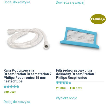
wynosiła:
wynosi:
Dodaj do koszyka
Dowiedz się więcej
35.00zł.
30.00zł.
Promocja!
Rura Podgrzewana
Filtr jednorazowy ultra
DreamStation Dreamstation 2
dokładny DreamStation 1
Philips Respironics 15 mm
Philips Respironics
heated tube
Oceniono
Zakres
25.00
zł
–
150.00
zł
4.83
Oceniono
350.00
zł
cen:
na 5
5.00
Ten
na 5
od
Wybierz opcje
produkt
Dodaj do koszyka
25.00zł
ma
do