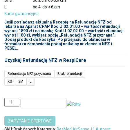
S/M
od 2 cm do 3,9 cm
L
od 4 do < 6 cm
Karta gwarancyjna
Jeśli posiadasz aktualną Receptę na Refundację NFZ od
lekarza na Aparat CPAP Kod U.02.01.00 – wartość refundacji
wynosi 1890 zł i na maskę Kod U.02.02.00 – wartość refundacji
wynosi 180 zł, wybierz opcję „Refundacja NFZ przyznana”.
Dodaj produkt do koszyka. Po przejściu do płatności w
formularzu zamówienia podaj unikalny nr zlecenia NFZ i
PESEL.
Uzyskaj Refundację NFZ w RespiCare
Refundacja NFZ przyznana
Brak refundacji
XS
SM
L
ilość
DODAJ DO KOSZYKA
ResMed
AirSense
11
AutoSet
SKU:
Brak danych
Kategoria:
ResMed AirSense 11 Autoset