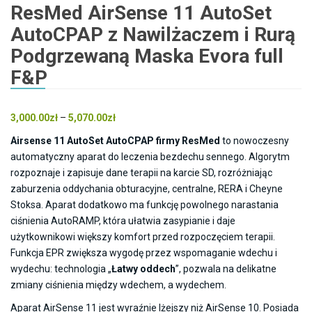
ResMed AirSense 11 AutoSet
AutoCPAP z Nawilżaczem i Rurą
Podgrzewaną Maska Evora full
F&P
Zakres
3,000.00
zł
–
5,070.00
zł
cen:
Airsense 11 AutoSet AutoCPAP firmy ResMed
to nowoczesny
od
automatyczny aparat do leczenia bezdechu sennego. Algorytm
3,000.00zł
rozpoznaje i zapisuje dane terapii na karcie SD, rozróżniając
do
zaburzenia oddychania obturacyjne, centralne, RERA i Cheyne
5,070.00zł
Stoksa. Aparat dodatkowo ma funkcję powolnego narastania
ciśnienia AutoRAMP, która ułatwia zasypianie i daje
użytkownikowi większy komfort przed rozpoczęciem terapii.
Funkcja EPR zwiększa wygodę przez wspomaganie wdechu i
wydechu: technologia „
Łatwy oddech
”, pozwala na delikatne
zmiany ciśnienia między wdechem, a wydechem.
Aparat AirSense 11 jest wyraźnie lżejszy niż AirSense 10. Posiada