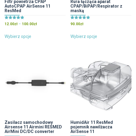
Filtr powietrza CPAP
Rura łącząca aparat
AutoCPAP AirSense 11
CPAP/BiPAP/Respirator z
ResMed
maską
Oceniono
Oceniono
Zakres
12.00
zł
–
100.00
zł
90.00
zł
5.00
5.00
cen:
na 5
na 5
Ten
Ten
od
Wybierz opcje
Wybierz opcje
produkt
produkt
12.00zł
ma
ma
do
wiele
wiele
100.00zł
wariantów.
wariantów.
Opcje
Opcje
można
można
wybrać
wybrać
na
na
stronie
stronie
produktu
produktu
Zasilacz samochodowy
HumidAir 11 ResMed
Airsense 11 Airmini RESMED
pojemnik nawilżacza
AirMini DC/DC converter
AirSense 11