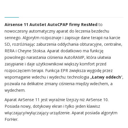
Airsense 11 AutoSet AutoCPAP firmy ResMed
to
nowoczesny automatyczny aparat do leczenia bezdechu
sennego. Algorytm rozpoznaje i zapisuje dane terapii na karcie
SD, rozróżniając zaburzenia oddychania obturacyjne, centralne,
RERA i Cheyne Stoksa. Aparat dodatkowo ma funkcję
powolnego narastania ciśnienia AutoRAMP, która ułatwia
zasypianie i daje użytkownikowi większy komfort przed
rozpoczęciem terapii. Funkcja EPR zwiększa wygodę przez
wspomaganie wdechu i wydechu: technologia „
Łatwy oddech
”,
pozwala na delikatne zmiany ciśnienia między wdechem, a
wydechem.
Aparat AirSense 11 jest wyraźnie lżejszy niż AirSense 10.
Posiada nowy, dotykowy ekran i tylko jeden klawisz
włączający/wyłączający urządzenie. Aparat posiada algorytm
ForHer.