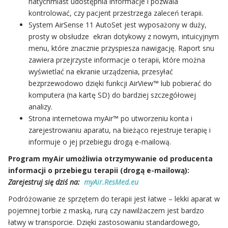
natychmiast udostępnia informacje i pozwala
kontrolować, czy pacjent przestrzega zaleceń terapii.
System AirSense 11 AutoSet jest wyposażony w duży,
prosty w obsłudze ekran dotykowy z nowym, intuicyjnym
menu, które znacznie przyspiesza nawigację. Raport snu
zawiera przejrzyste informacje o terapii, które można
wyświetlać na ekranie urządzenia, przesyłać
bezprzewodowo dzięki funkcji AirView™ lub pobierać do
komputera (na kartę SD) do bardziej szczegółowej
analizy.
Strona internetowa myAir™ po utworzeniu konta i
zarejestrowaniu aparatu, na bieżąco rejestruje terapię i
informuje o jej przebiegu drogą e-mailową.
Program myAir umożliwia otrzymywanie od producenta
informacji o przebiegu terapii (drogą e-mailową):
Zarejestruj się dziś na:
myAir.ResMed.eu
Podróżowanie ze sprzętem do terapii jest łatwe – lekki aparat w
pojemnej torbie z maską, rurą czy nawilżaczem jest bardzo
łatwy w transporcie. Dzięki zastosowaniu standardowego,