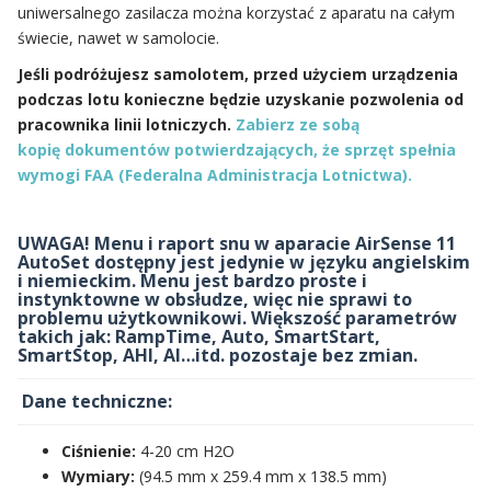
uniwersalnego zasilacza można korzystać z aparatu na całym
świecie, nawet w samolocie.
Jeśli podróżujesz samolotem, przed użyciem urządzenia
podczas lotu konieczne będzie uzyskanie pozwolenia od
pracownika linii lotniczych.
Zabierz ze sobą
kopię dokumentów potwierdzających, że sprzęt spełnia
wymogi FAA (Federalna Administracja Lotnictwa).
UWAGA! Menu i raport snu w aparacie AirSense 11
AutoSet dostępny jest jedynie w języku angielskim
i niemieckim. Menu jest bardzo proste i
instynktowne w obsłudze, więc nie sprawi to
problemu użytkownikowi. Większość parametrów
takich jak: RampTime, Auto, SmartStart,
SmartStop, AHI, AI…itd. pozostaje bez zmian.
Dane techniczne:
Ciśnienie:
4-20 cm H2O
Wymiary:
(94.5 mm x 259.4 mm x 138.5 mm)