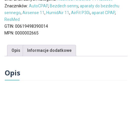
AutoCPAP
Znaczników:
AutoCPAP
,
Bezdech senny
,
aparaty do bezdechu
z
sennego
,
Airsense 11
,
HumidAir 11
,
AirFit P30i
,
aparat CPAP
,
Nawilżaczem
ResMed
i
GTIN:
00619498390014
Rurą
MPN:
0000002665
Podgrzewaną
Maska
Opis
Informacje dodatkowe
Evora
full
F&P
Opis