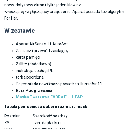
nowy, dotykowy ekran i tylko jeden klawisz
włączający/wyłączający urządzenie. Aparat posiada też algorytm
For Her.
W zestawie
Aparat AirSense 11 AutoSet
Zasilacz i przewód zasilający
karta pamięci
2 filtry (dodatkowo)
instrukcja obsługi PL
torba podróżna
Pojemnik do nawilżacza powietrza HumidAir 11
Rura Podgrzewana
Maska Twarzowa EVORA FULL F&P
Tabela pomocnicza doboru rozmiaru maski
Rozmiar
Szerokość nozdrzy
XS
szeroki płaski nos